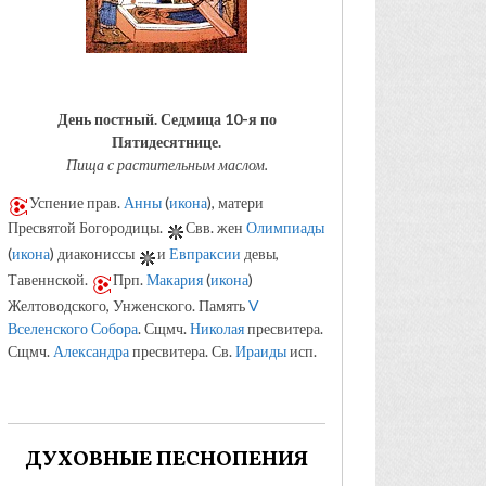
День постный.
Седмица 10-я по
Пятидесятнице.
Пища с растительным маслом.
Успение прав.
Анны
(
икона
), матери
Пресвятой Богородицы.
Свв. жен
Олимпиады
(
икона
) диакониссы
и
Евпраксии
девы,
Тавеннской.
Прп.
Макария
(
икона
)
Желтоводского, Унженского. Память
V
Вселенского Собора
. Сщмч.
Николая
пресвитера.
Сщмч.
Александра
пресвитера. Св.
Ираиды
исп.
ДУХОВНЫЕ ПЕСНОПЕНИЯ