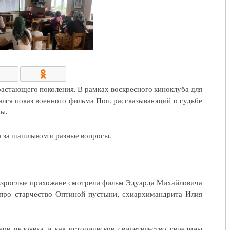
КОНТАКТЫ/РЕКВИЗИТЫ
астающего поколения. В рамках воскресного киноклуба для
ялся показ военного фильма Поп, рассказывающий о судьбе
ны.
а за шашлыком и разные вопросы.
 взрослые прихожане смотрели фильм Эдуарда Михайловича
про старчество Оптиной пустыни, схиархимандрита Илия
ере человека и как историческое свидетельство середины