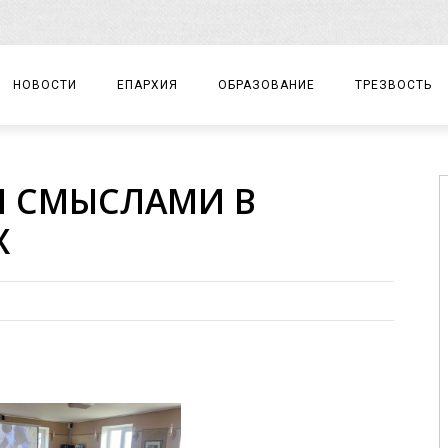
НОВОСТИ
ЕПАРХИЯ
ОБРАЗОВАНИЕ
ТРЕЗВОСТЬ
АРХИЕРЕЙ
ПРАВОСЛАВНАЯ ГИМНАЗИЯ
СОБЫТИЯ
И СМЫСЛАМИ В
ЕПАРХИАЛЬНОЕ УПРАВЛЕНИЕ
ЦЕНТР «ВОЗРОЖДЕНИЕ»
ДОКУМЕНТЫ
Х
ДОКУМЕНТЫ
ДЕТСКИЙ ТУРИЗМ
ЗАМЕТКИ
ЕПАРХИАЛЬНЫЕ ОТДЕЛЫ
ДУХОВЕНСТВО
БЛАГОЧИНИЯ
ХРАМЫ И МОНАСТЫРИ
МАТЕРИАЛЫ