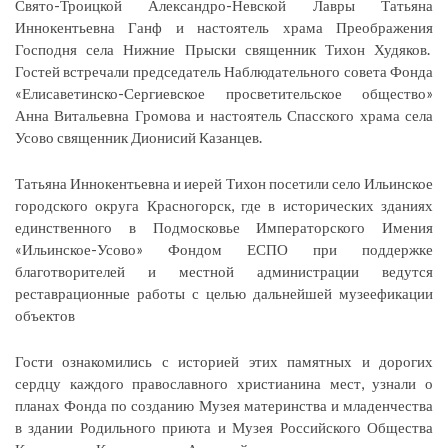
Свято-Троицкой Александро-Невской Лавры Татьяна
Иннокентьевна Ганф и настоятель храма Преображения
Господня села Нижние Прыски священник Тихон Худяков.
Гостей встречали председатель Наблюдательного совета Фонда
«Елисаветинско-Сергиевское просветительское общество»
Анна Витальевна Громова и настоятель Спасского храма села
Усово священник Дионисий Казанцев.
Татьяна Иннокентьевна и иерей Тихон посетили село Ильинское
городского округа Красногорск, где в исторических зданиях
единственного в Подмосковье Императорского Имения
«Ильинское-Усово» Фондом ЕСПО при поддержке
благотворителей и местной администрации ведутся
реставрационные работы с целью дальнейшей музеефикации
объектов
Гости ознакомились с историей этих памятных и дорогих
сердцу каждого православного христианина мест, узнали о
планах Фонда по созданию Музея материнства и младенчества
в здании Родильного приюта и Музея Российского Общества