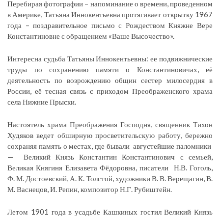
Перебирая фотографии – напоминание о времени, проведенном
в Америке, Татьяна Иннокентьевна протягивает открытку 1967
года – поздравительное письмо с Рождеством Княжне Вере
Константиновне с обращением «Ваше Высочество».
Интересна судьба Татьяны Иннокентьевны: ее подвижнические
труды по сохранению памяти о Константиновичах, её
деятельность по возрождению общин сестер милосердия в
России, её тесная связь с приходом Преображенского храма
села Нижние Прыски.
Настоятель храма Преображения Господня, священник Тихон
Худяков ведет обширную просветительскую работу, бережно
сохраняя память о местах, где бывали августейшие паломники
— Великий Князь Константин Константинович с семьей,
Великая Княгиня Елизавета Фёдоровна, писатели Н.В. Гоголь,
Ф. М. Достоевский, А. К. Толстой, художники В. В. Верещагин, В.
М. Васнецов, И. Репин, композитор Н.Г. Рубиштейн.
Летом 1901 года в усадьбе Кашкиных гостил Великий Князь