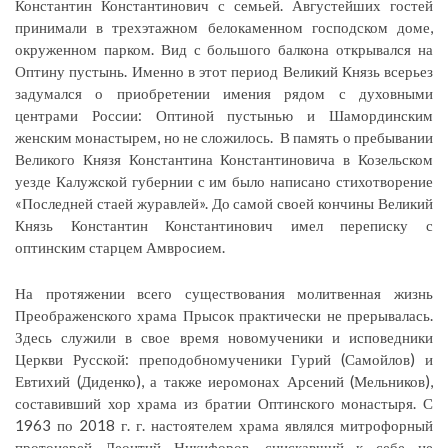
Константин Константинович с семьей. Августейших гостей
принимали в трехэтажном белокаменном господском доме,
окруженном парком. Вид с большого балкона открывался на
Оптину пустынь. Именно в этот период Великий Князь всерьез
задумался о приобретении имения рядом с духовными
центрами России: Оптиной пустынью и Шамординским
женским монастырем, но не сложилось. В память о пребывании
Великого Князя Константина Константиновича в Козельском
уезде Калужской губернии с им было написано стихотворение
«Последней стаей журавлей». До самой своей кончины Великий
Князь Константин Константинович имел переписку с
оптинским старцем Амвросием.
На протяжении всего существования молитвенная жизнь
Преображенского храма Прысок практически не прерывалась.
Здесь служили в свое время новомученики и исповедники
Церкви Русской: преподобномученики Гурий (Самойлов) и
Евтихий (Диденко), а также иеромонах Арсений (Мельников),
составивший хор храма из братии Оптинского монастыря. С
1963 по 2018 г. г. настоятелем храма являлся митрофорный
протоиерей Леонтий Никифоров, снискавший к себе не