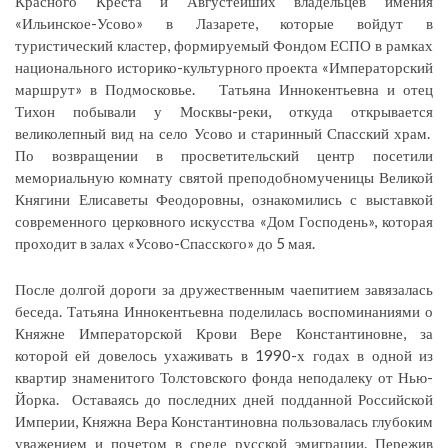
Красного Креста и Августейших владельцев имения
«Ильинское-Усово» в Лазарете, которые войдут в
туристический кластер, формируемый Фондом ЕСПО в рамках
национального историко-культурного проекта «Императорский
маршрут» в Подмосковье. Татьяна Иннокентьевна и отец
Тихон побывали у Москвы-реки, откуда открывается
великолепный вид на село Усово и старинный Спасский храм.
По возвращении в просветительский центр посетили
мемориальную комнату святой преподобномученицы Великой
Княгини Елисаветы Феодоровны, ознакомились с выставкой
современного церковного искусства «Дом Господень», которая
проходит в залах «Усово-Спасского» до 5 мая.
После долгой дороги за дружественным чаепитием завязалась
беседа. Татьяна Иннокентьевна поделилась воспоминаниями о
Княжне Императорской Крови Вере Константиновне, за
которой ей довелось ухаживать в 1990-х годах в одной из
квартир знаменитого Толстовского фонда неподалеку от Нью-
Йорка. Оставаясь до последних дней подданной Российской
Империи, Княжна Вера Константиновна пользовалась глубоким
уважением и почетом в среде русской эмиграции. Пережив