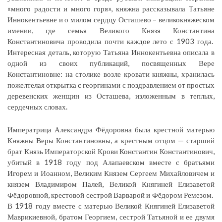
«много радости и много горя», княжна рассказывала Татьяне
Иннокентьевне и о милом сердцу Осташево – великокняжеском
имении, где семья Великого Князя Константина
Константиновича проводила почти каждое лето с 1903 года.
Интересная деталь, которую Татьяна Иннокентьевна описала в
одной из своих публикаций, посвященных Вере
Константиновне: на столике возле кровати княжны, хранилась
пожелтелая открытка с георгинами с поздравлением от простых
деревенских женщин из Осташева, изложенным в теплых,
сердечных словах.
Императрица Александра Фёдоровна была крестной матерью
Княжны Веры Константиновны, а крестным отцом — старший
брат Князь Императорской Крови Константин Константинович,
убитый в 1918 году под Алапаевском вместе с братьями
Игорем и Иоанном, Великим Князем Сергеем Михайловичем и
князем Владимиром Палей, Великой Княгиней Елизаветой
Фёдоровной, крестовой сестрой Варварой и Фёдором Ремезом.
В 1918 году вместе с матерью Великой Княгиней Елизаветой
Маврикиевной, братом Георгием, сестрой Татьяной и ее двумя