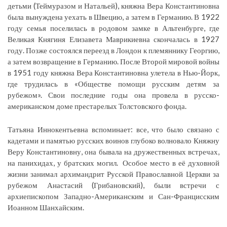
детьми (Теймуразом и Натальей), княжна Вера Константиновна
была вынуждена уехать в Швецию, а затем в Германию. В 1922
году семья поселилась в родовом замке в Альтенбурге, где
Великая Княгиня Елизавета Маврикиевна скончалась в 1927
году. Позже состоялся переезд в Лондон к племяннику Георгию,
а затем возвращение в Германию. После Второй мировой войны
в 1951 году княжна Вера Константиновна улетела в Нью-Йорк,
где трудилась в «Обществе помощи русским детям за
рубежом». Свои последние годы она провела в русско-
американском доме престарелых Толстовского фонда.
Татьяна Иннокентьевна вспоминает: все, что было связано с
кадетами и памятью русских воинов глубоко волновало Княжну
Веру Константиновну, она бывала на дружественных встречах,
на панихидах, у братских могил. Особое место в её духовной
жизни занимал архимандрит Русской Православной Церкви за
рубежом Анастасий (Грибановский), были встречи с
архиепископом Западно-Американским и Сан-Францисским
Иоанном Шанхайским.