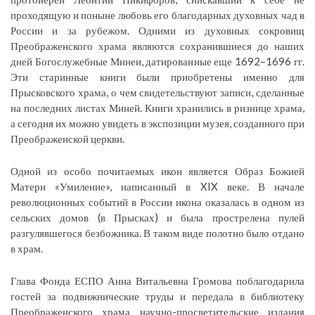
проходящую и поныне любовь его благодарных духовных чад в
России и за рубежом. Одними из духовных сокровищ
Преображенского храма являются сохранившиеся до наших
дней Богослужебные Минеи, датированные еще 1692–1696 гг.
Эти старинные книги были приобретены именно для
Прысковского храма, о чем свидетельствуют записи, сделанные
на последних листах Миней. Книги хранились в ризнице храма,
а сегодня их можно увидеть в экспозиции музея, созданного при
Преображенской церкви.
Одной из особо почитаемых икон является Образ Божией
Матери «Умиление», написанный в XIX веке. В начале
революционных событий в России икона оказалась в одном из
сельских домов (в Прысках) и была прострелена пулей
разгулявшегося безбожника. В таком виде полотно было отдано
в храм.
Глава Фонда ЕСПО Анна Витальевна Громова поблагодарила
гостей за подвижнические труды и передала в библиотеку
Преображенского храма научно-просветительские издания