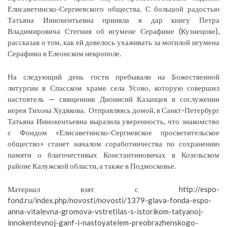
Елисаветинско-Сергиевского общества. С большой радостью
Татьяна Иннокентьевна приняла в дар книгу Петра
Владимировича Стегния об игумене Серафиме (Кузнецове),
рассказав о том, как ей довелось ухаживать за могилой игумена
Серафима в Елеонском некрополе.
На следующий день гости пребывали на Божественной
литургии в Спасском храме села Усово, которую совершил
настоятель — священник Дионисий Казанцев в сослужении
иерея Тихона Худякова. Отправляясь домой, в Санкт-Петербург
Татьяна Иннокентьевна выразила уверенность, что знакомство
с Фондом «Елисаветинско-Сергиевское просветительское
общество» станет началом соработничества по сохранению
памяти о благочестивых Константиновичах в Козельском
районе Калужской области, а также в Подмосковье.
Материал взят с http://espo-
fond.ru/index.php/novosti/novosti/1379-glava-fonda-espo-
anna-vitalevna-gromova-vstretilas-s-istorikom-tatyanoj-
innokentevnoj-ganf-i-nastoyatelem-preobrazhenskogo-