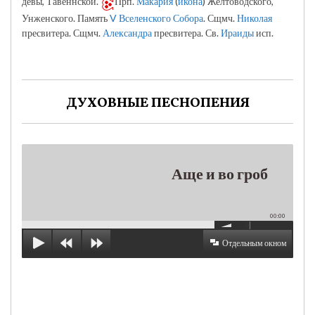
девы, Тавеннской.
Прп.
Макария
(
икона
) Желтоводского,
Унженского. Память
V Вселенского Собора
. Сщмч.
Николая
пресвитера. Сщмч.
Александра
пресвитера. Св.
Ираиды
исп.
ДУХОВНЫЕ ПЕСНОПЕНИЯ
Аще и во гроб
00:00
Отдельным окном