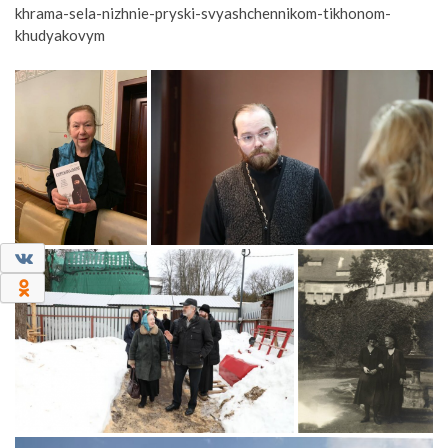
khrama-sela-nizhnie-pryski-svyashchennikom-tikhonom-
khudyakovym
0
0