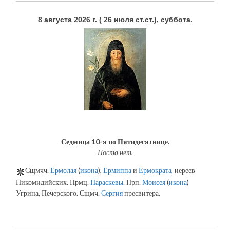
8 августа 2026 г. ( 26 июля ст.ст.), суббота.
Седмица 10-я по Пятидесятнице.
Поста нет.
Сщмчч.
Ермолая
(
икона
),
Ермиппа
и
Ермократа
, иереев
Никомидийских. Прмц.
Параскевы
. Прп.
Моисея
(
икона
)
Угрина, Печерского. Сщмч.
Сергия
пресвитера.