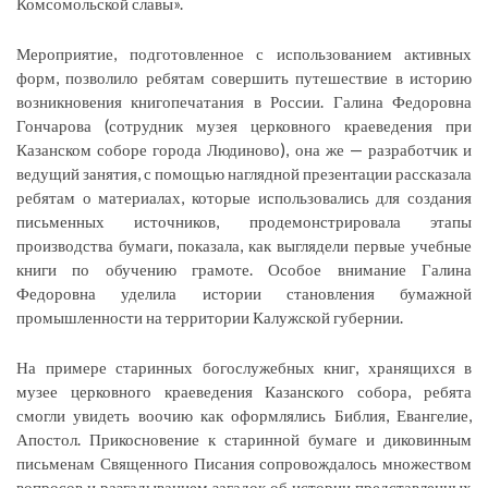
Комсомольской славы».
Мероприятие, подготовленное с использованием активных
форм, позволило ребятам совершить путешествие в историю
возникновения книгопечатания в России. Галина Федоровна
Гончарова (сотрудник музея церковного краеведения при
Казанском соборе города Людиново), она же — разработчик и
ведущий занятия, с помощью наглядной презентации рассказала
ребятам о материалах, которые использовались для создания
письменных источников, продемонстрировала этапы
производства бумаги, показала, как выглядели первые учебные
книги по обучению грамоте. Особое внимание Галина
Федоровна уделила истории становления бумажной
промышленности на территории Калужской губернии.
На примере старинных богослужебных книг, хранящихся в
музее церковного краеведения Казанского собора, ребята
смогли увидеть воочию как оформлялись Библия, Евангелие,
Апостол. Прикосновение к старинной бумаге и диковинным
письменам Священного Писания сопровождалось множеством
вопросов и разгадыванием загадок об истории представленных