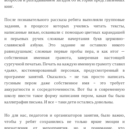
книг.
После познавательного рассказа ребята выполняли групповые
задания, в процессе которых учились читать тексты,
написанные вязью, осваивали с помощью цветных карандашей
и перьевых ручек сложные начертания букв церковно-
славянской азбуки. Это задание не оставило никого
равнодушным; сложные первые пробы пера, и как итог —
собственная именная грамота, заверенная настоящей
сургучной печатью. Печать на каждую именную грамоту ставил
«дьяк», костюмированный персонаж, предусмотренный в
программе занятий. Оказалось – не так просто написать
гусиным пером даже собственное имя – это требует
аккуратности и сосредоточенности. Вот бы в современную
школу ввести такое форму написания пером, какая бы была
каллиграфия письма. И все – таки дети остались довольны.
Но для нас, педагогов и организаторов занятия, было важно,
чтобы у ребят сохранились не только яркие эмоции и
впечатления от мероприятия, но и понимание, что