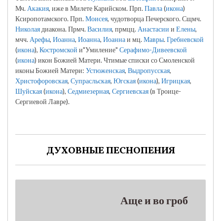
Мч.
Акакия
, иже в Милете Карийском. Прп.
Павла
(
икона
)
Ксиропотамского. Прп.
Моисея
, чудотворца Печерского. Сщмч.
Николая
диакона. Прмч.
Василия
, прмцц.
Анастасии
и
Елены
,
мчч.
Арефы
,
Иоанна
,
Иоанна
,
Иоанна
и мц.
Мавры
.
Гребневской
(
икона
),
Костромской
и"Умиление"
Серафимо-Дивеевской
(
икона
) икон Божией Матери. Чтимые списки со Смоленской
иконы Божией Матери:
Устюженская
,
Выдропусская
,
Христофоровская
,
Супрасльская
,
Югская
(
икона
),
Игрицкая
,
Шуйская
(
икона
),
Седмиезерная
,
Сергиевская
(в Троице-
Сергиевой Лавре).
ДУХОВНЫЕ ПЕСНОПЕНИЯ
Аще и во гроб