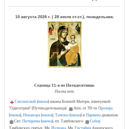
10 августа 2026 г. ( 28 июля ст.ст.), понедельник.
Седмица 11-я по Пятидесятнице.
Поста нет.
Смоленской
(
икона
) иконы Божией Матери, именуемой
"Одигитрия" (Путеводительница).
Апп. от 70-ти
Прохора
(
икона
),
Никанора
(
икона
),
Тимона
(
икона
) и
Пармена
диаконов.
Свт.
Питирима
(
икона
), еп. Тамбовского.
Собор
Тамбовских святых. Мч.
Иулиана
. Мч.
Евстафия
Анкирского.