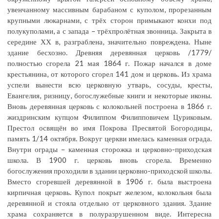
увенчанному массивным барабаном с куполом, прорезанным
крупными люкарнами, с трёх сторон примыкают конхи под
полукуполами, а с запада – трёхпролётная звонница. Закрыта в
середине ХХ в, разграблена, значительно повреждена. Ныне
здание бесхозно. Древняя деревянная церковь /1779/
полностью сгорела 21 мая 1864 г. Пожар начался в доме
крестьянина, от которого сгорел 141 дом и церковь. Из храма
успели вынести всю церковную утварь, сосуды, кресты,
Евангелия, ризницу, богослужебные книги и некоторые иконы.
Вновь деревянная церковь с колокольней построена в 1866 г.
жиздринским купцом Филиппом Филипповичем Цуриковым.
Престол освящён во имя Покрова Пресвятой Богородицы,
память 1/14 октября. Вокруг церкви имелась каменная ограда.
Внутри ограды – каменная сторожка и церковно-приходская
школа. В 1900 г. церковь вновь сгорела. Временно
богослужения проходили в здании церковно-приходской школы.
Вместо сгоревшей деревянной в 1906 г. была выстроена
кирпичная церковь. Купол покрыт железом, колокольня была
деревянной и стояла отдельно от церковного здания. Здание
храма сохраняется в полуразрушенном виде. Интересна