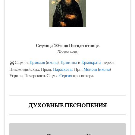
Седмица 10-я по Пятидесятнице.
Поста нет.
Сщмчч.
Ермолая
(
икона
),
Ермиппа
и
Ермократа
, иереев
Никомидийских. Прмц.
Параскевы
. Прп.
Моисея
(
икона
)
Угрина, Печерского. Сщмч.
Сергия
пресвитера.
ДУХОВНЫЕ ПЕСНОПЕНИЯ