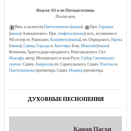
Неделя 10-я по Пятидесятнице.
Поста нет.
Вмч. и целителя
Пантелеимона
(
икона
).
Прп.
Германа
(
икона
) Аляскинского. Прп.
Анфисы
(
икона
) исп., игумении и
90 сестер ее. Равноапп.
Климента
(
икона
), еп. Охридского,
Наума
(
икона
),
Саввы
,
Горазда
и
Ангеляра
. Блж.
Николая
(
икона
)
Кочанова, Христа ради юродивого, Новгородского. Свт.
Иоасафа
, митр. Московского и всея Руси.
Собор Смоленских
святых
. Сщмч.
Амвросия
, еп. Сарапульского. Сщмч.
Платона
и
Пантелеимона
пресвитера. Сщмч.
Иоанна
пресвитера.
ДУХОВНЫЕ ПЕСНОПЕНИЯ
Канон Пасхи