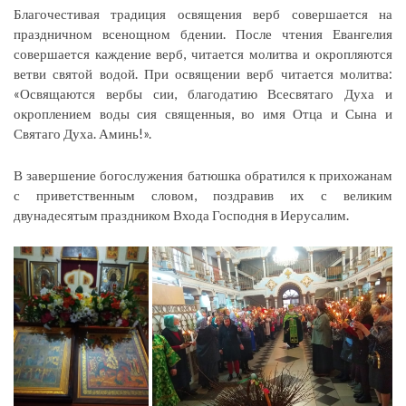
Благочестивая традиция освящения верб совершается на
праздничном всенощном бдении. После чтения Евангелия
совершается каждение верб, читается молитва и окропляются
ветви святой водой. При освящении верб читается молитва:
«Освящаются вербы сии, благодатию Всесвятаго Духа и
окроплением воды сия священныя, во имя Отца и Сына и
Святаго Духа. Аминь!».
В завершение богослужения батюшка обратился к прихожанам
с приветственным словом, поздравив их с великим
двунадесятым праздником Входа Господня в Иерусалим.