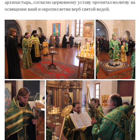
архипастырь, согласно церковному уставу прочитал молитву на
освящение ваий и окропил ветви верб святой водой.