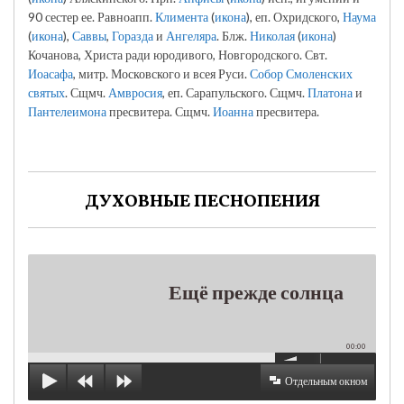
90 сестер ее. Равноапп.
Климента
(
икона
), еп. Охридского,
Наума
(
икона
),
Саввы
,
Горазда
и
Ангеляра
. Блж.
Николая
(
икона
)
Кочанова, Христа ради юродивого, Новгородского. Свт.
Иоасафа
, митр. Московского и всея Руси.
Собор Смоленских
святых
. Сщмч.
Амвросия
, еп. Сарапульского. Сщмч.
Платона
и
Пантелеимона
пресвитера. Сщмч.
Иоанна
пресвитера.
ДУХОВНЫЕ ПЕСНОПЕНИЯ
Ещё прежде солнца
00:00
Отдельным окном