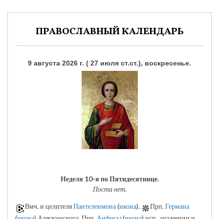
ПРАВОСЛАВНЫЙ КАЛЕНДАРЬ
9 августа 2026 г. ( 27 июля ст.ст.), воскресенье.
Неделя 10-я по Пятидесятнице.
Поста нет.
Вмч. и целителя
Пантелеимона
(
икона
).
Прп.
Германа
(
икона
) Аляскинского. Прп.
Анфисы
(
икона
) исп., игумении и