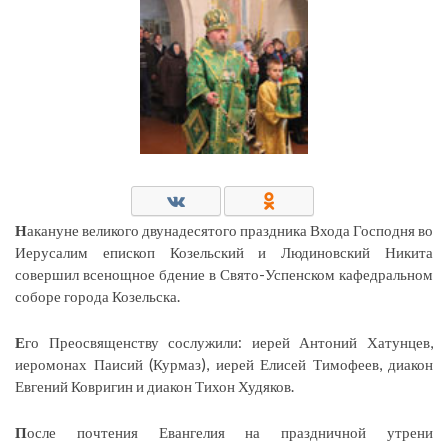
Н
акануне великого двунадесятого праздника Входа Господня во
Иерусалим епископ Козельский и Людиновский Никита
совершил всенощное бдение в Свято-Успенском кафедральном
соборе города Козельска.
Е
го Преосвященству сослужили: иерей Антоний Хатунцев,
иеромонах Паисий (Курмаз), иерей Елисей Тимофеев, диакон
Евгений Ковригин и диакон Тихон Худяков.
П
осле почтения Евангелия на праздничной утрени