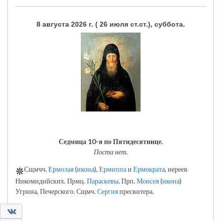
8 августа 2026 г. ( 26 июля ст.ст.), суббота.
Седмица 10-я по Пятидесятнице.
Поста нет.
Сщмчч.
Ермолая
(
икона
),
Ермиппа
и
Ермократа
, иереев
Никомидийских. Прмц.
Параскевы
. Прп.
Моисея
(
икона
)
Угрина, Печерского. Сщмч.
Сергия
пресвитера.
0