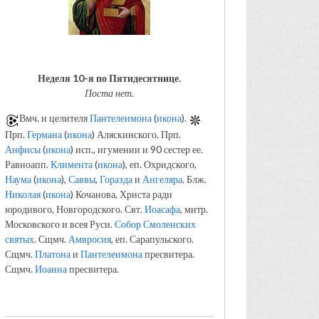
Неделя 10-я по Пятидесятнице.
Поста нет.
Вмч. и целителя
Пантелеимона
(
икона
).
Прп.
Германа
(
икона
) Аляскинского. Прп.
Анфисы
(
икона
) исп., игумении и 90 сестер ее.
Равноапп.
Климента
(
икона
), еп. Охридского,
Наума
(
икона
),
Саввы
,
Горазда
и
Ангеляра
. Блж.
Николая
(
икона
) Кочанова, Христа ради
юродивого, Новгородского. Свт.
Иоасафа
, митр.
Московского и всея Руси.
Собор Смоленских
святых
. Сщмч.
Амвросия
, еп. Сарапульского.
Сщмч.
Платона
и
Пантелеимона
пресвитера.
Сщмч.
Иоанна
пресвитера.