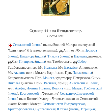
Седмица 11-я по Пятидесятнице.
Поста нет.
Смоленской
(
икона
) иконы Божией Матери, именуемой
"Одигитрия" (Путеводительница).
Апп. от 70-ти
Прохора
(
икона
),
Никанора
(
икона
),
Тимона
(
икона
) и
Пармена
диаконов.
Свт.
Питирима
(
икона
), еп. Тамбовского.
Собор
Тамбовских святых. Мч.
Иулиана
. Мч.
Евстафия
Анкирского.
Мч.
Акакия
, иже в Милете Карийском. Прп.
Павла
(
икона
)
Ксиропотамского. Прп.
Моисея
, чудотворца Печерского. Сщмч.
Николая
диакона. Прмч.
Василия
, прмцц.
Анастасии
и
Елены
,
мчч.
Арефы
,
Иоанна
,
Иоанна
,
Иоанна
и мц.
Мавры
.
Гребневской
(
икона
),
Костромской
и"Умиление"
Серафимо-Дивеевской
(
икона
) икон Божией Матери. Чтимые списки со Смоленской
иконы Божией Матери:
Устюженская
,
Выдропусская
,
Христофоровская
,
Супрасльская
,
Югская
(
икона
),
Игрицкая
,