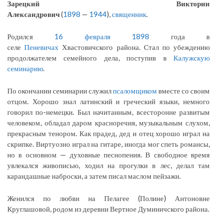
Зарецкий Викторин
Александрович
(
1898
—
1944
),
священник
.
Родился
16 февраля
1898
года в
селе
Пеневичах
Хвастовичского района. Стал по убеждению
продолжателем семейного дела, поступив в
Калужскую
семинарию
.
По окончании семинарии служил
псаломщиком
вместе со своим
отцом. Хорошо знал латинский и греческий языки, немного
говорил по-немецки. Был начитанным, всесторонне развитым
человеком, обладал даром красноречия, музыкальным слухом,
прекрасным тенором. Как прадед, дед и отец хорошо играл на
скрипке. Виртуозно играл на гитаре, иногда мог спеть романсы,
но в основном — духовные песнопения. В свободное время
увлекался живописью, ходил на прогулки в лес, делал там
карандашные наброски, а затем писал маслом пейзажи.
Женился по любви на Пелагее (Полине) Антоновне
Круглашовой, родом из деревни Вертное Думиничского района.