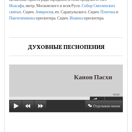
Иоасафа
, митр. Московского и всея Руси.
Собор Смоленских
святых
. Сщмч.
Амвросия
, еп. Сарапульского. Сщмч.
Платона
и
Пантелеимона
пресвитера. Сщмч.
Иоанна
пресвитера.
ДУХОВНЫЕ ПЕСНОПЕНИЯ
Канон Пасхи
00:00
Отдельным окном