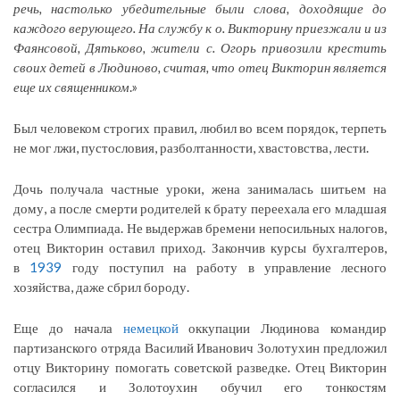
речь, настолько убедительные были слова, доходящие до
каждого верующего. На службу к о. Викторину приезжали и из
Фаянсовой, Дятьково, жители с. Огорь привозили крестить
своих детей в Людиново, считая, что отец Викторин является
еще их священником
.»
Был человеком строгих правил, любил во всем порядок, терпеть
не мог лжи, пустословия, разболтанности, хвастовства, лести.
Дочь получала частные уроки, жена занималась шитьем на
дому, а после смерти родителей к брату переехала его младшая
сестра Олимпиада. Не выдержав бремени непосильных налогов,
отец Викторин оставил приход. Закончив курсы бухгалтеров,
в
1939
году поступил на работу в управление лесного
хозяйства, даже сбрил бороду.
Еще до начала
немецкой
оккупации Людинова командир
партизанского отряда Василий Иванович Золотухин предложил
отцу Викторину помогать советской разведке. Отец Викторин
согласился и Золотоухин обучил его тонкостям