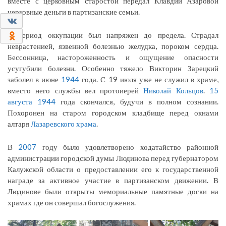
вместе с церковным старостой передал Клавдии Азаровой
церковные деньги в партизанские семьи.
0
В период оккупации был напряжен до предела. Страдал
0
неврастенией, язвенной болезнью желудка, пороком сердца.
Бессонница, настороженность и ощущение опасности
усугубили болезни. Особенно тяжело Викторин Зарецкий
заболел в июне
1944
года. С 19 июля уже не служил в храме,
вместо него службы вел протоиерей
Николай Кольцов
.
15
августа
1944
года скончался, будучи в полном сознании.
Похоронен на старом городском кладбище перед окнами
алтаря
Лазаревского храма
.
В
2007
году было удовлетворено ходатайство районной
администрации городской думы Людинова перед губернатором
Калужской области о предоставлении его к государственной
награде за активное участие в партизанском движении. В
Людинове были открыты мемориальные памятные доски на
храмах где он совершал богослужения.