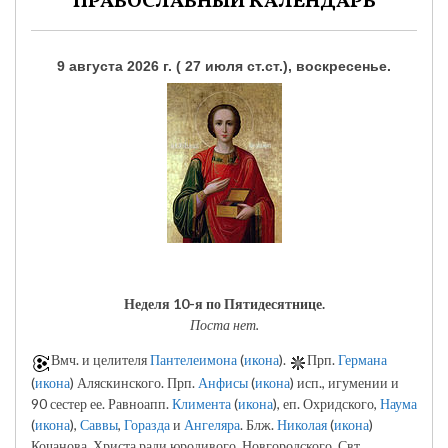
ПРАВОСЛАВНЫЙ КАЛЕНДАРЬ
9 августа 2026 г. ( 27 июля ст.ст.), воскресенье.
Неделя 10-я по Пятидесятнице.
Поста нет.
Вмч. и целителя
Пантелеимона
(
икона
).
Прп.
Германа
(
икона
) Аляскинского. Прп.
Анфисы
(
икона
) исп., игумении и
90 сестер ее. Равноапп.
Климента
(
икона
), еп. Охридского,
Наума
(
икона
),
Саввы
,
Горазда
и
Ангеляра
. Блж.
Николая
(
икона
)
Кочанова, Христа ради юродивого, Новгородского. Свт.