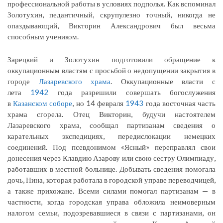
профессиональной работы в условиях подполья. Как вспоминал
Золотухин, педантичный, скрупулезно точный, никогда не
опаздывающий, Викторин Александрович был весьма
способным учеником.
Зарецкий и Золотухин подготовили обращение к
оккупационным властям с просьбой о недопущении закрытия в
городе
Лазаревского храма
. Оккупационные власти с
лета
1942
года разрешили совершать богослужения
в
Казанском соборе
, но 14 февраля
1943
года восточная часть
храма сгорела. Отец Викторин, будучи настоятелем
Лазаревского храма, сообщал партизанам сведения о
карательных экспедициях, передислокации немецких
соединений. Под псевдонимом «Ясный» переправлял свои
донесения через Клавдию Азарову или свою сестру Олимпиаду,
работавших в местной больнице. Добывать сведения помогала
дочь, Нина, которая работала в городской управе переводчицей,
а также прихожане. Всеми силами помогал партизанам — в
частности, когда городская управа обложила неимоверным
налогом семьи, подозревавшиеся в связи с партизанами, он