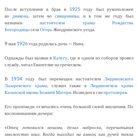
После вступления в брак в
1925
году был рукоположен
во
диакона
, затем во
священника
, и в том же году был
назначен
настоятелем
храма Рождества
Богородицы
села
Огорь
Жиздринского уезда.
9 мая
1926
года родилась дочь — Нина.
Однажды был вызван в
Калугу
, где в одном из соборов провел
службу, читал Евангелие на греческом.
В
1934
году был перемещен настоятелем
Людиновского
Лазаревского храма
, служил также в
Людиновском храме
Казанской иконы Божией Матери
. Возведен в сан
протоиерея
.
Его проповеди отличались очень большой силой внушения. По
воспоминаниям дочери:
«
Отец готовился ночами, делал наброски, перечитывая
множество книг. Когда выходил на амвон, как ручей текла