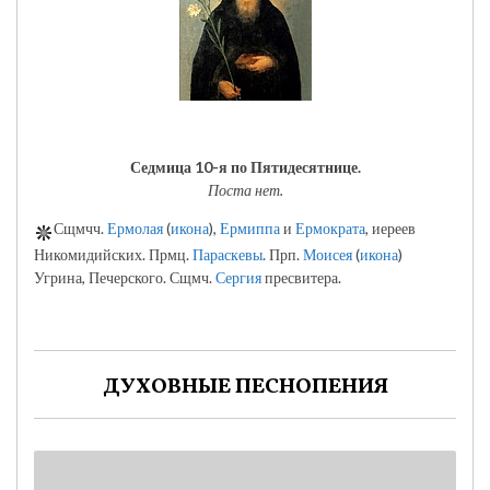
Седмица 10-я по Пятидесятнице.
Поста нет.
Сщмчч.
Ермолая
(
икона
),
Ермиппа
и
Ермократа
, иереев
Никомидийских. Прмц.
Параскевы
. Прп.
Моисея
(
икона
)
Угрина, Печерского. Сщмч.
Сергия
пресвитера.
ДУХОВНЫЕ ПЕСНОПЕНИЯ