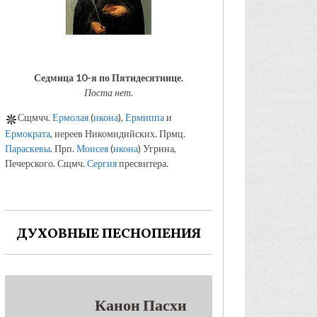
Седмица 10-я по Пятидесятнице.
Поста нет.
Сщмчч.
Ермолая
(
икона
),
Ермиппа
и
Ермократа
, иереев Никомидийских. Прмц.
Параскевы
. Прп.
Моисея
(
икона
) Угрина,
Печерского. Сщмч.
Сергия
пресвитера.
ДУХОВНЫЕ ПЕСНОПЕНИЯ
Канон Пасхи