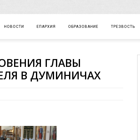
НОВОСТИ
ЕПАРХИЯ
ОБРАЗОВАНИЕ
ТРЕЗВОСТЬ
АРХИЕРЕЙ
ПРАВОСЛАВНАЯ ГИМНАЗИЯ
СОБЫТИЯ
ОВЕНИЯ ГЛАВЫ
ЕПАРХИАЛЬНОЕ УПРАВЛЕНИЕ
ЦЕНТР «ВОЗРОЖДЕНИЕ»
ДОКУМЕНТЫ
ЕЛЯ В ДУМИНИЧАХ
ДОКУМЕНТЫ
ДЕТСКИЙ ТУРИЗМ
ЗАМЕТКИ
ЕПАРХИАЛЬНЫЕ ОТДЕЛЫ
ДУХОВЕНСТВО
БЛАГОЧИНИЯ
ХРАМЫ И МОНАСТЫРИ
МАТЕРИАЛЫ