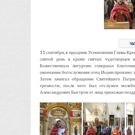
11 сентября, в праздник Усекновения Главы Кре
святой день в храме святых чудотворцев 
Божественную литургию совершал благочин
окончании богослужения отец Иоанн произнес п
Затем зачитал обращение Святейшего Патри
трезвости, после чего был отслужен молеб
Александрович Быстров от лица прихожан поздр