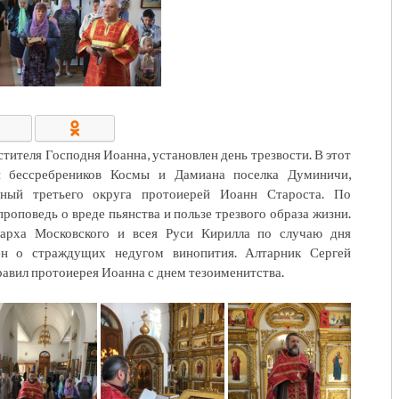
КОНТАКТЫ/РЕКВИЗИТЫ
стителя Господня Иоанна, установлен день трезвости. В этот
и бессребреников Космы и Дамиана поселка Думиничи,
ный третьего округа протоиерей Иоанн Староста. По
роповедь о вреде пьянства и пользе трезвого образа жизни.
арха Московского и всея Руси Кирилла по случаю дня
ен о страждущих недугом винопития. Алтарник Сергей
авил протоиерея Иоанна с днем тезоименитства.