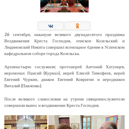
26 сентября, накануне великого двунадесятого праздника
Воздвижения Креста Господня, епископ Козельский и
Людиновский Никита совершил всенощное бдение в Успенском
кафедральном соборе города Козельска.
Архипастырю сослужили: протоиерей Антоний Хатунцев,
иеромонах Паисий (Курмаз), иерей Елисей Тимофеев, иерей
Евгений Чуркин, диакон Евгений Ковригин и иеродиакон
Виталий (Павленко).
После великого славословия на утрени священнослужители
совершили вынос и воздвижение Креста Господня.