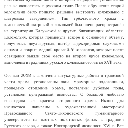
резные иконостасы в русском стиле. После обрушения старой
колокольни было принято решение выстроить колокольню с
шатровым завершением. Тип трёхчастного храма с
классической шатровой колокольней был очень распространён
на территории Калужской и других близлежащих областях.
Колокольня, которая примкнула вскоре к основному объёму,
получилась двухъярусная, шатёр задекорирован слуховыми
окнами и покрыт медной кровлей. 9 колоколов, которые после
освящения заняли своё место на втором ярусе колокольни,
выполнены в традициях русского колокольного литья ХVII века.
Осенью 2018 г. закончены штукатурные работы в трапезной
части храма, установлены окна, мраморные подоконники,
проведено отопление храма, постелены дубовые полы,
установлен центральный иконостас. С большой любовью
воссоздана вся красота старинного храма. Иконы для
иконостаса написаны в художественной мастерской
Православного Свято-Тихоновского гуманитарного
университета на плотных золотистых фонах в традиции
Русского севера, а также Новгородской иконописи ХVI в. Все