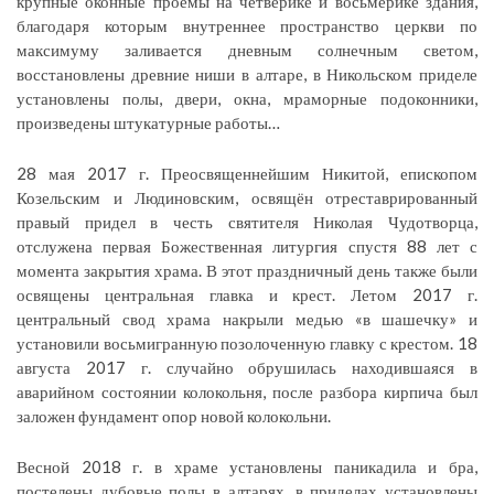
крупные оконные проёмы на четверике и восьмерике здания,
благодаря которым внутреннее пространство церкви по
максимуму заливается дневным солнечным светом,
восстановлены древние ниши в алтаре, в Никольском приделе
установлены полы, двери, окна, мраморные подоконники,
произведены штукатурные работы…
28 мая 2017 г. Преосвященнейшим Никитой, епископом
Козельским и Людиновским, освящён отреставрированный
правый придел в честь святителя Николая Чудотворца,
отслужена первая Божественная литургия спустя 88 лет с
момента закрытия храма. В этот праздничный день также были
освящены центральная главка и крест. Летом 2017 г.
центральный свод храма накрыли медью «в шашечку» и
установили восьмигранную позолоченную главку с крестом. 18
августа 2017 г. случайно обрушилась находившаяся в
аварийном состоянии колокольня, после разбора кирпича был
заложен фундамент опор новой колокольни.
Весной 2018 г. в храме установлены паникадила и бра,
постелены дубовые полы в алтарях, в приделах установлены