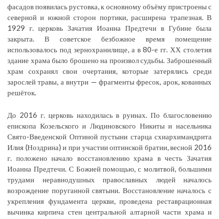
фасадов появилась рустовка, к основному объёму пристроены с
северной и южной сторон портики, расширена трапезная. В
1929 г. церковь Зачатия Иоанна Предтечи в Губине была
закрыта. В советское безбожное время помещение
использовалось под зернохранилище, а в 80-е гг. ХХ столетия
здание храма было брошено на произвол судьбы. Заброшенный
храм сохранял свои очертания, которые затерялись среди
зарослей травы, а внутри — фрагменты фресок, арок, кованных
решёток.
До 2016 г. церковь находилась в руинах. По благословению
епископа Козельского и Людиновского Никиты и насельника
Свято-Введенской Оптиной пустыни старца схиархимандрита
Илия (Ноздрина) и при участии оптинской братии, весной 2016
г. положено начало восстановлению храма в честь Зачатия
Иоанна Предтечи. С Божией помощью, с молитвой, большими
трудами неравнодушных православных людей началось
возрождение поруганной святыни. Восстановление началось с
укрепления фундамента церкви, проведена реставрационная
вычинка кирпича стен центральной алтарной части храма и