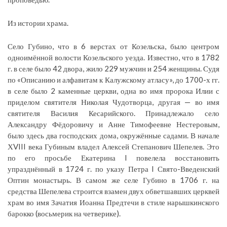
Из истории храма.
Село Губино, что в 6 верстах от Козельска, было центром
одноимённой волости Козельского уезда. Известно, что в 1782
г. в селе было 42 двора, жило 229 мужчин и 254 женщины. Судя
по «Описанию и алфавитам к Калужскому атласу», до 1700-х гг.
в селе было 2 каменные церкви, одна во имя пророка Илии с
приделом святителя Николая Чудотворца, другая — во имя
святителя Василия Кесарийского. Принадлежало село
Александру Фёдоровичу и Анне Тимофеевне Нестеровым,
было здесь два господских дома, окружённые садами. В начале
ХVIII века Губиным владел Алексей Степанович Шепелев. Это
по его просьбе Екатерина I повелела восстановить
упразднённый в 1724 г. по указу Петра I Свято-Введенский
Оптин монастырь. В самом же селе Губино в 1706 г. на
средства Шепелева строится взамен двух обветшавших церквей
храм во имя Зачатия Иоанна Предтечи в стиле нарышкинского
барокко (восьмерик на четверике).