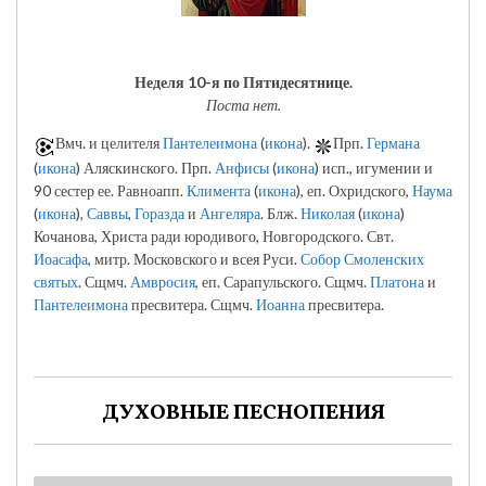
Неделя 10-я по Пятидесятнице.
Поста нет.
Вмч. и целителя
Пантелеимона
(
икона
).
Прп.
Германа
(
икона
) Аляскинского. Прп.
Анфисы
(
икона
) исп., игумении и
90 сестер ее. Равноапп.
Климента
(
икона
), еп. Охридского,
Наума
(
икона
),
Саввы
,
Горазда
и
Ангеляра
. Блж.
Николая
(
икона
)
Кочанова, Христа ради юродивого, Новгородского. Свт.
Иоасафа
, митр. Московского и всея Руси.
Собор Смоленских
святых
. Сщмч.
Амвросия
, еп. Сарапульского. Сщмч.
Платона
и
Пантелеимона
пресвитера. Сщмч.
Иоанна
пресвитера.
ДУХОВНЫЕ ПЕСНОПЕНИЯ