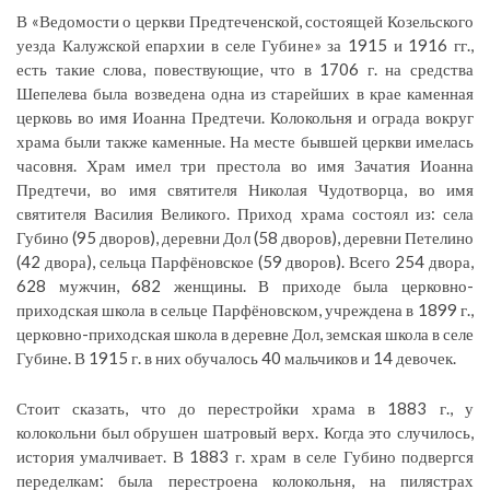
В «Ведомости о церкви Предтеченской, состоящей Козельского
уезда Калужской епархии в селе Губине» за 1915 и 1916 гг.,
есть такие слова, повествующие, что в 1706 г. на средства
Шепелева была возведена одна из старейших в крае каменная
церковь во имя Иоанна Предтечи. Колокольня и ограда вокруг
храма были также каменные. На месте бывшей церкви имелась
часовня. Храм имел три престола во имя Зачатия Иоанна
Предтечи, во имя святителя Николая Чудотворца, во имя
святителя Василия Великого. Приход храма состоял из: села
Губино (95 дворов), деревни Дол (58 дворов), деревни Петелино
(42 двора), сельца Парфёновское (59 дворов). Всего 254 двора,
628 мужчин, 682 женщины. В приходе была церковно-
приходская школа в сельце Парфёновском, учреждена в 1899 г.,
церковно-приходская школа в деревне Дол, земская школа в селе
Губине. В 1915 г. в них обучалось 40 мальчиков и 14 девочек.
Стоит сказать, что до перестройки храма в 1883 г., у
колокольни был обрушен шатровый верх. Когда это случилось,
история умалчивает. В 1883 г. храм в селе Губино подвергся
переделкам: была перестроена колокольня, на пилястрах