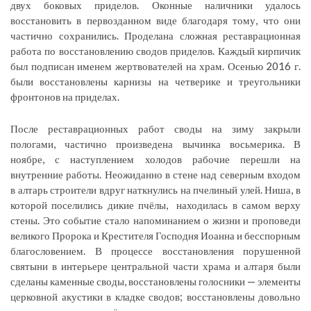
двух боковых приделов. Оконные наличники удалось
восстановить в первозданном виде благодаря тому, что они
частично сохранились. Проделана сложная реставрационная
работа по восстановлению сводов приделов. Каждый кирпичик
был подписан именем жертвователей на храм. Осенью 2016 г.
были восстановлены карнизы на четверике и треугольники
фронтонов на приделах.
После реставрационных работ своды на зиму закрыли
пологами, частично произведена вычинка восьмерика. В
ноябре, с наступлением холодов рабочие перешли на
внутренние работы. Неожиданно в стене над северным входом
в алтарь строители вдруг наткнулись на пчелиный улей. Ниша, в
которой поселились дикие пчёлы, находилась в самом верху
стены. Это событие стало напоминанием о жизни и проповеди
великого Пророка и Крестителя Господня Иоанна и бесспорным
благословением. В процессе восстановления порушенной
святыни в интерьере центральной части храма и алтаря были
сделаны каменные своды, восстановлены голосники — элементы
церковной акустики в кладке сводов; восстановлены довольно