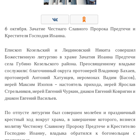
6 октября. Зачатие Честнаго Славного Пророка Предтечи и
Крестителя Господня Иоанна.
Епископ Козельский и Людиновский Никита совершил
Божественную литургию в храме Зачатия Иоанна Предтечи
села Губино Козельского района. Преосвященному владыке
сослужили: благочинный округа протоиерей Владимир Бахаев,
протоиерей Антоний Хатунцев, иеромонах Вадим (Басов),
иерей Максим Изопов – настоятель прихода, иерей Ярослав
Стрельников, иерей Евгений Чуркин, диакон Евгений Ковригин и
диакон Евгений Васильев.
По отпусте литургии был совершен молебен и праздничный
крестный ход вокруг храма, в завершение которого, вознеся
молитву Честному Славному Пророку Предтече и Крестителю
Господню Иоанну, владыка обратился к богомольцам с
проповедью.