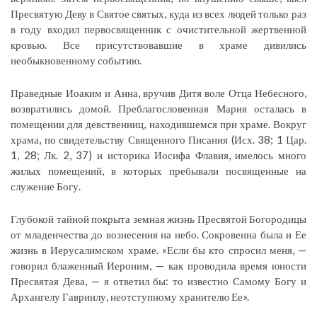
Пресвятую Деву в Святое святых, куда из всех людей только раз
в году входил первосвященник с очистительной жертвенной
кровью. Все присутствовавшие в храме дивились
необыкновенному событию.
Праведные Иоаким и Анна, вручив Дитя воле Отца Небесного,
возвратились домой. Преблагословенная Мария осталась в
помещении для девственниц, находившемся при храме. Вокруг
храма, по свидетельству Священного Писания (Исх. 38; 1 Цар.
1, 28; Лк. 2, 37) и историка Иосифа Флавия, имелось много
жилых помещений, в которых пребывали посвященные на
служение Богу.
Глубокой тайной покрыта земная жизнь Пресвятой Богородицы
от младенчества до вознесения на небо. Сокровенна была и Ее
жизнь в Иерусалимском храме. «Если бы кто спросил меня, —
говорил блаженный Иероним, — как проводила время юности
Пресвятая Дева, — я ответил бы: то известно Самому Богу и
Архангелу Гавриилу, неотступному хранителю Ее».