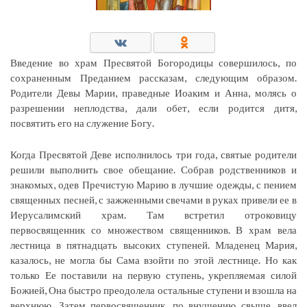
Введение во храм Пресвятой Богородицы совершилось, по
сохраненным Преданием рассказам, следующим образом.
Родители Девы Марии, праведные Иоаким и Анна, молясь о
разрешении неплодства, дали обет, если родится дитя,
посвятить его на служение Богу.
Когда Пресвятой Деве исполнилось три года, святые родители
решили выполнить свое обещание. Собрав родственников и
знакомых, одев Пречистую Марию в лучшие одежды, с пением
священных песней, с зажженными свечами в руках привели ее в
Иерусалимский храм. Там встретил отроковицу
первосвященник со множеством священников. В храм вела
лестница в пятнадцать высоких ступеней. Младенец Мария,
казалось, не могла бы Сама взойти по этой лестнице. Но как
только Ее поставили на первую ступень, укрепляемая силой
Божией, Она быстро преодолела остальные ступени и взошла на
верхнюю. Затем первосвященник, по внушению свыше, ввел