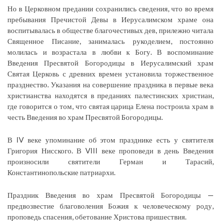
Но в Церковном предании сохранились сведения, что во время
пребывания Пречистой Девы в Иерусалимском храме она
воспитывалась в обществе благочестивых дев, прилежно читала
Священное Писание, занималась рукоделием, постоянно
молилась и возрастала в любви к Богу. В воспоминание
Введения Пресвятой Богородицы в Иерусалимский храм
Святая Церковь с древних времен установила торжественное
празднество. Указания на совершение праздника в первые века
христианства находятся в преданиях палестинских христиан,
где говорится о том, что святая царица Елена построила храм в
честь Введения во храм Пресвятой Богородицы.
В IV веке упоминание об этом празднике есть у святителя
Григория Нисского. В VIII веке проповеди в день Введения
произносили святители Герман и Тарасий,
Константинопольские патриархи.
Праздник Введения во храм Пресвятой Богородицы —
предвозвестие благоволения Божия к человеческому роду,
проповедь спасения, обетование Христова пришествия.