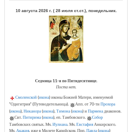
10 августа 2026 г. ( 28 июля ст.ст.), понедельник.
Седмица 11-я по Пятидесятнице.
Поста нет.
Смоленской
(
икона
) иконы Божией Матери, именуемой
"Одигитрия" (Путеводительница).
Апп. от 70-ти
Прохора
(
икона
),
Никанора
(
икона
),
Тимона
(
икона
) и
Пармена
диаконов.
Свт.
Питирима
(
икона
), еп. Тамбовского.
Собор
Тамбовских святых. Мч.
Иулиана
. Мч.
Евстафия
Анкирского.
Мч.
Акакия
, иже в Милете Карийском. Прп.
Павла
(
икона
)