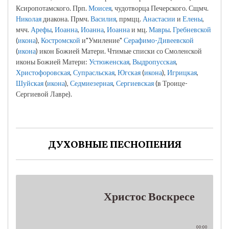
Ксиропотамского. Прп.
Моисея
, чудотворца Печерского. Сщмч.
Николая
диакона. Прмч.
Василия
, прмцц.
Анастасии
и
Елены
,
мчч.
Арефы
,
Иоанна
,
Иоанна
,
Иоанна
и мц.
Мавры
.
Гребневской
(
икона
),
Костромской
и"Умиление"
Серафимо-Дивеевской
(
икона
) икон Божией Матери. Чтимые списки со Смоленской
иконы Божией Матери:
Устюженская
,
Выдропусская
,
Христофоровская
,
Супрасльская
,
Югская
(
икона
),
Игрицкая
,
Шуйская
(
икона
),
Седмиезерная
,
Сергиевская
(в Троице-
Сергиевой Лавре).
ДУХОВНЫЕ ПЕСНОПЕНИЯ
Христос Воскресе
00:00