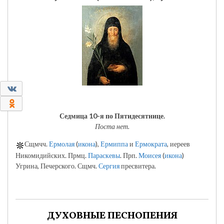
0
0
Седмица 10-я по Пятидесятнице.
Поста нет.
Сщмчч.
Ермолая
(
икона
),
Ермиппа
и
Ермократа
, иереев
Никомидийских. Прмц.
Параскевы
. Прп.
Моисея
(
икона
)
Угрина, Печерского. Сщмч.
Сергия
пресвитера.
ДУХОВНЫЕ ПЕСНОПЕНИЯ