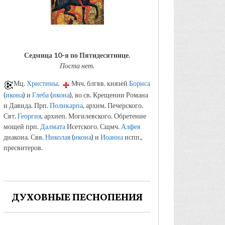
Седмица 10-я по Пятидесятнице.
Поста нет.
Мц.
Христины
.
Мчч. блгвв. князей
Бориса
(
икона
) и
Глеба
(
икона
), во св. Крещении Романа
и Давида. Прп.
Поликарпа
, архим. Печерского.
Свт.
Георгия
, архиеп. Могилевского. Обретение
мощей прп.
Далмата
Исетского. Сщмч.
Алфея
диакона. Свв.
Николая
(
икона
) и
Иоанна
испп.,
пресвитеров.
ДУХОВНЫЕ ПЕСНОПЕНИЯ