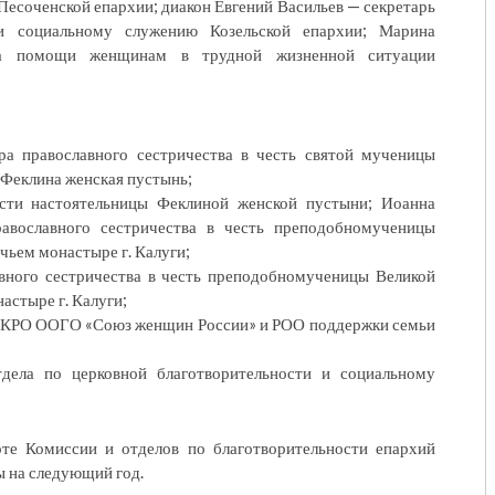
есоченской епархии; диакон Евгений Васильев — секретарь
 и социальному служению Козельской епархии; Марина
ра помощи женщинам в трудной жизненной ситуации
ра православного сестричества в честь святой мученицы
Феклина женская пустынь;
ти настоятельницы Феклиной женской пустыни; Иоанна
авославного сестричества в честь преподобномученицы
чьем монастыре г. Калуги;
вного сестричества в честь преподобномученицы Великой
астыре г. Калуги;
ь КРО ООГО «Союз женщин России» и РОО поддержки семьи
дела по церковной благотворительности и социальному
те Комиссии и отделов по благотворительности епархий
ы на следующий год.