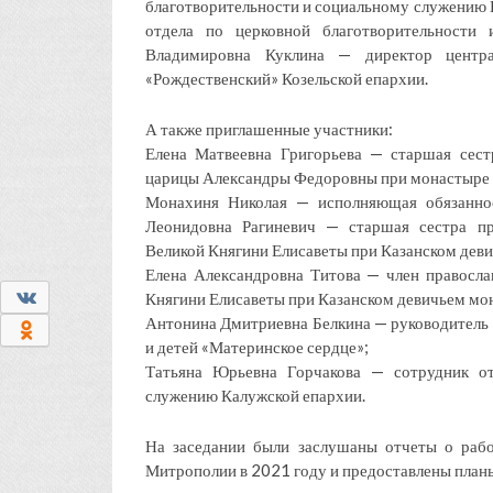
благотворительности и социальному служению П
отдела по церковной благотворительности
Владимировна Куклина — директор цент
«Рождественский» Козельской епархии.
А также приглашенные участники:
Елена Матвеевна Григорьева — старшая сест
царицы Александры Федоровны при монастыре 
Монахиня Николая — исполняющая обязаннос
Леонидовна Рагиневич — старшая сестра пр
Великой Княгини Елисаветы при Казанском деви
Елена Александровна Титова — член правосла
0
Княгини Елисаветы при Казанском девичьем мон
Антонина Дмитриевна Белкина — руководител
0
и детей «Материнское сердце»;
Татьяна Юрьевна Горчакова — сотрудник от
служению Калужской епархии.
На заседании были заслушаны отчеты о рабо
Митрополии в 2021 году и предоставлены план