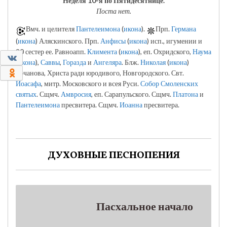
Неделя 10-я по Пятидесятнице.
Поста нет.
Вмч. и целителя
Пантелеимона
(
икона
).
Прп.
Германа
(
икона
) Аляскинского. Прп.
Анфисы
(
икона
) исп., игумении и
90 сестер ее. Равноапп.
Климента
(
икона
), еп. Охридского,
Наума
0
(
икона
),
Саввы
,
Горазда
и
Ангеляра
. Блж.
Николая
(
икона
)
0
Кочанова, Христа ради юродивого, Новгородского. Свт.
Иоасафа
, митр. Московского и всея Руси.
Собор Смоленских
святых
. Сщмч.
Амвросия
, еп. Сарапульского. Сщмч.
Платона
и
Пантелеимона
пресвитера. Сщмч.
Иоанна
пресвитера.
ДУХОВНЫЕ ПЕСНОПЕНИЯ
Пасхальное начало