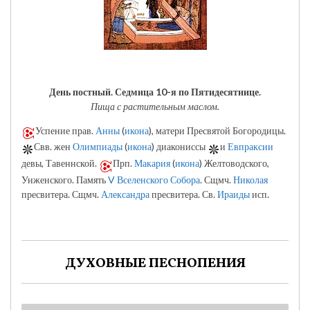
День постный.
Седмица 10-я по Пятидесятнице.
Пища с растительным маслом.
Успение прав.
Анны
(
икона
), матери Пресвятой Богородицы.
Свв. жен
Олимпиады
(
икона
) диакониссы
и
Евпраксии
девы, Тавеннской.
Прп.
Макария
(
икона
) Желтоводского,
Унженского. Память
V Вселенского Собора
. Сщмч.
Николая
пресвитера. Сщмч.
Александра
пресвитера. Св.
Ираиды
исп.
ДУХОВНЫЕ ПЕСНОПЕНИЯ