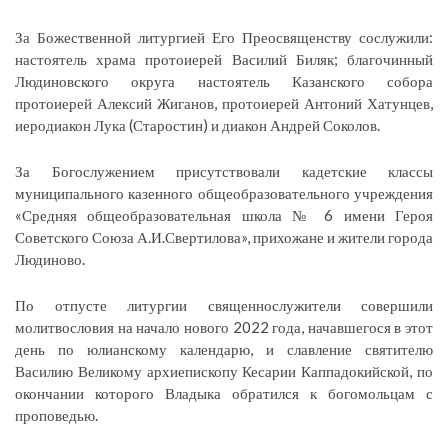
За Божественной литургией Его Преосвященству сослужили:
настоятель храма протоиерей Василий Биляк; благочинный
Людиновского округа настоятель Казанского собора
протоиерей Алексий Жиганов, протоиерей Антоний Хатунцев,
иеродиакон Лука (Старостин) и диакон Андрей Соколов.
За Богослужением присутствовали кадетские классы
муниципального казенного общеобразовательного учреждения
«Средняя общеобразовательная школа № 6 имени Героя
Советского Союза А.И.Свертилова», прихожане и жители города
Людиново.
По отпусте литургии священнослужители совершили
молитвословия на начало нового 2022 года, начавшегося в этот
день по юлианскому календарю, и славление святителю
Василию Великому архиепископу Кесарии Каппадокийской, по
окончании которого Владыка обратился к богомольцам с
проповедью.