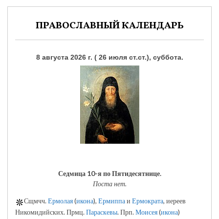
ПРАВОСЛАВНЫЙ КАЛЕНДАРЬ
8 августа 2026 г. ( 26 июля ст.ст.), суббота.
Седмица 10-я по Пятидесятнице.
Поста нет.
Сщмчч.
Ермолая
(
икона
),
Ермиппа
и
Ермократа
, иереев
Никомидийских. Прмц.
Параскевы
. Прп.
Моисея
(
икона
)