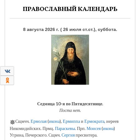
ПРАВОСЛАВНЫЙ КАЛЕНДАРЬ
8 августа 2026 г. ( 26 июля ст.ст.), суббота.
0
0
Седмица 10-я по Пятидесятнице.
Поста нет.
Сщмчч.
Ермолая
(
икона
),
Ермиппа
и
Ермократа
, иереев
Никомидийских. Прмц.
Параскевы
. Прп.
Моисея
(
икона
)
Угрина, Печерского. Сщмч.
Сергия
пресвитера.