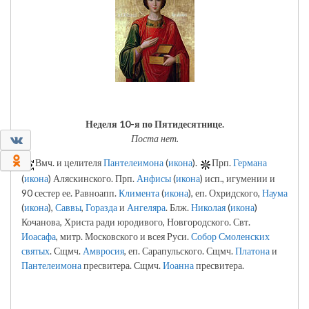
Неделя 10-я по Пятидесятнице.
Поста нет.
0
0
Вмч. и целителя
Пантелеимона
(
икона
).
Прп.
Германа
(
икона
) Аляскинского. Прп.
Анфисы
(
икона
) исп., игумении и
90 сестер ее. Равноапп.
Климента
(
икона
), еп. Охридского,
Наума
(
икона
),
Саввы
,
Горазда
и
Ангеляра
. Блж.
Николая
(
икона
)
Кочанова, Христа ради юродивого, Новгородского. Свт.
Иоасафа
, митр. Московского и всея Руси.
Собор Смоленских
святых
. Сщмч.
Амвросия
, еп. Сарапульского. Сщмч.
Платона
и
Пантелеимона
пресвитера. Сщмч.
Иоанна
пресвитера.