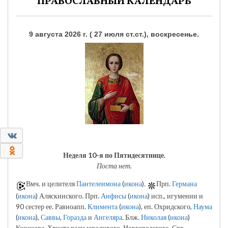
ПРАВОСЛАВНЫЙ КАЛЕНДАРЬ
9 августа 2026 г. ( 27 июля ст.ст.), воскресенье.
0
0
Неделя 10-я по Пятидесятнице.
Поста нет.
Вмч. и целителя
Пантелеимона
(
икона
).
Прп.
Германа
(
икона
) Аляскинского. Прп.
Анфисы
(
икона
) исп., игумении и
90 сестер ее. Равноапп.
Климента
(
икона
), еп. Охридского,
Наума
(
икона
),
Саввы
,
Горазда
и
Ангеляра
. Блж.
Николая
(
икона
)
Кочанова, Христа ради юродивого, Новгородского. Свт.