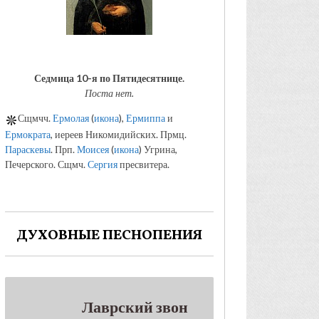
Седмица 10-я по Пятидесятнице.
Поста нет.
Сщмчч.
Ермолая
(
икона
),
Ермиппа
и
Ермократа
, иереев Никомидийских. Прмц.
Параскевы
. Прп.
Моисея
(
икона
) Угрина,
Печерского. Сщмч.
Сергия
пресвитера.
ДУХОВНЫЕ ПЕСНОПЕНИЯ
Лаврский звон