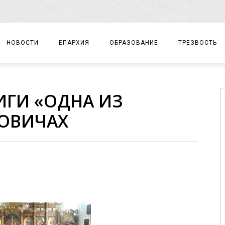
НОВОСТИ
ЕПАРХИЯ
ОБРАЗОВАНИЕ
ТРЕЗВОСТЬ
АРХИЕРЕЙ
ПРАВОСЛАВНАЯ ГИМНАЗИЯ
СОБЫТИЯ
ИГИ «ОДНА ИЗ
ЕПАРХИАЛЬНОЕ УПРАВЛЕНИЕ
ЦЕНТР «ВОЗРОЖДЕНИЕ»
ДОКУМЕНТЫ
ТОВИЧАХ
ДОКУМЕНТЫ
ДЕТСКИЙ ТУРИЗМ
ЗАМЕТКИ
ЕПАРХИАЛЬНЫЕ ОТДЕЛЫ
ДУХОВЕНСТВО
БЛАГОЧИНИЯ
ХРАМЫ И МОНАСТЫРИ
МАТЕРИАЛЫ