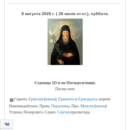
8 августа 2026 г. ( 26 июля ст.ст.), суббота.
Седмица 10-я по Пятидесятнице.
Поста нет.
Сщмчч.
Ермолая
(
икона
),
Ермиппа
и
Ермократа
, иереев
Никомидийских. Прмц.
Параскевы
. Прп.
Моисея
(
икона
)
Угрина, Печерского. Сщмч.
Сергия
пресвитера.
0