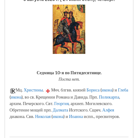
Седмица 10-я по Пятидесятнице.
Поста нет.
Мц.
Христины
.
Мчч. блгвв. князей
Бориса
(
икона
) и
Глеба
(
икона
), во св. Крещении Романа и Давида. Прп.
Поликарпа
,
архим. Печерского. Свт.
Георгия
, архиеп. Могилевского.
Обретение мощей прп.
Далмата
Исетского. Сщмч.
Алфея
диакона. Свв.
Николая
(
икона
) и
Иоанна
испп., пресвитеров.