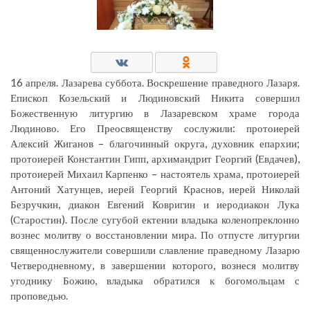
16 апреля. Лазарева суббота. Воскрешение праведного Лазаря.
Епископ Козельский и Людиновский Никита совершил
Божественную литургию в Лазаревском храме города
Людиново. Его Преосвященству сослужили: протоиерей
Алексий Жиганов – благочинный округа, духовник епархии;
протоиерей Константин Гипп, архимандрит Георгий (Евдачев),
протоиерей Михаил Карпенко – настоятель храма, протоиерей
Антоний Хатунцев, иерей Георгий Краснов, иерей Николай
Безручкин, диакон Евгений Ковригин и иеродиакон Лука
(Старостин). После сугубой ектении владыка коленопреклонно
вознес молитву о восстановлении мира. По отпусте литургии
священнослужители совершили славление праведному Лазарю
Четверодневному, в завершении которого, вознеся молитву
угоднику Божию, владыка обратился к богомольцам с
проповедью.