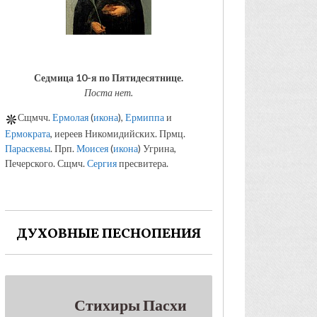
Седмица 10-я по Пятидесятнице.
Поста нет.
Сщмчч.
Ермолая
(
икона
),
Ермиппа
и
Ермократа
, иереев Никомидийских. Прмц.
Параскевы
. Прп.
Моисея
(
икона
) Угрина,
Печерского. Сщмч.
Сергия
пресвитера.
ДУХОВНЫЕ ПЕСНОПЕНИЯ
Стихиры Пасхи