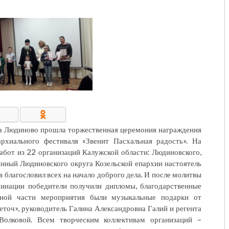
КОНТАКТЫ/РЕКВИЗИТЫ
да Людиново прошла торжественная церемония награждения
рхиального фестиваля «Звенит Пасхальная радость». На
абот из 22 организаций Калужской области: Людиновского,
инный Людиновского округа Козельской епархии настоятель
 благословил всех на начало доброго дела. И после молитвы
минации победители получили дипломы, благодарственные
ной части мероприятия были музыкальные подарки от
точ», руководитель Галина Александровна Галий и регента
Волковой. Всем творческим коллективам организаций –