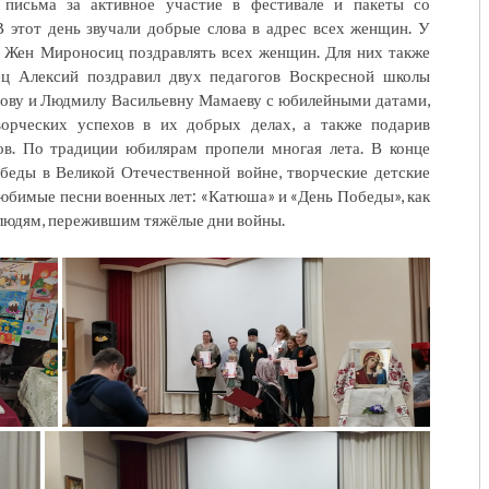
 письма за активное участие в фестивале и пакеты со
В этот день звучали добрые слова в адрес всех женщин. У
х Жен Мироносиц поздравлять всех женщин. Для них также
ец Алексий поздравил двух педагогов Воскресной школы
ову и Людмилу Васильевну Мамаеву с юбилейными датами,
ворческих успехов в их добрых делах, а также подарив
ов. По традиции юбилярам пропели многая лета. В конце
беды в Великой Отечественной войне, творческие детские
 любимые песни военных лет: «Катюша» и «День Победы», как
 людям, пережившим тяжёлые дни войны.