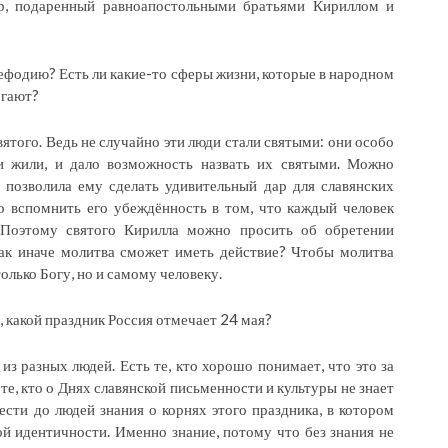
ир, подаренный равноапостольными братьями Кириллом и
фодию? Есть ли какие-то сферы жизни, которые в народном
огают?
вятого. Ведь не случайно эти люди стали святыми: они особо
и жили, и дало возможность назвать их святыми. Можно
 позволила ему сделать удивительный дар для славянских
о вспомнить его убеждённость в том, что каждый человек
 Поэтому святого Кирилла можно просить об обретении
ак иначе молитва сможет иметь действие? Чтобы молитва
олько Богу, но и самому человеку.
, какой праздник Россия отмечает 24 мая?
из разных людей. Есть те, кто хорошо понимает, что это за
ь те, кто о Днях славянской письменности и культуры не знает
ести до людей знания о корнях этого праздника, в котором
й идентичности. Именно знание, потому что без знания не