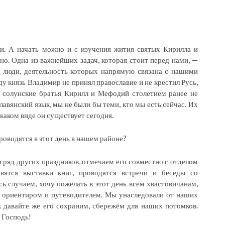
. А начать можно и с изучения жития святых Кирилла и
о. Одна из важнейших задач, которая стоит перед нами, —
 люди, деятельность которых напрямую связана с нашими
ду князь Владимир не принял православие и не крестил Русь,
 солунские братья Кирилл и Мефодий столетием ранее не
лавянский язык, мы не были бы теми, кто мы есть сейчас. Их
 каком виде он существует сегодня.
роводятся в этот день в нашем районе?
и ряд других праздников, отмечаем его совместно с отделом
овятся выставки книг, проводятся встречи и беседы со
ь случаем, хочу пожелать в этот день всем хвастовичанам,
л ориентиром и путеводителем. Мы унаследовали от наших
к давайте же его сохраним, сбережём для наших потомков.
с Господь!