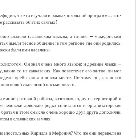
фодии, что-то изучали в рамках школьной программы, что-
е рассказать об этих святых?
рошо владели славянским языком, а точнее — македонским
ья имели тесное общение: в том регионе, где они родились,
чески были ими населены.
полиглотом. Он знал очень много языков: и древние языки —
у, какие-то из кавказских. Как повествует его житие, он мог
недели пребывания в новом месте. Поэтому он, как никто
ания новой славянской письменности.
дминистративной работы, возглавлял одну из территорий и
м человеке довольно редко сочетаются и организаторские
и братья в этом смысле очень хорошо друг друга дополняли.
пом в славянских землях.
ноапостольных Кирилла и Мефодия? Что же они перевели на