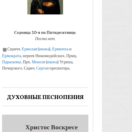
Седмица 10-я по Пятидесятнице.
Поста нет.
Сщмчч.
Ермолая
(
икона
),
Ермиппа
и
Ермократа
, иереев Никомидийских. Прмц.
Параскевы
. Прп.
Моисея
(
икона
) Угрина,
Печерского. Сщмч.
Сергия
пресвитера.
ДУХОВНЫЕ ПЕСНОПЕНИЯ
Христос Воскресе