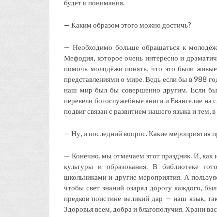
будет и понимания.
— Каким образом этого можно достичь?
— Необходимо больше обращаться к молодёжи
Мефодия, которое очень интересно и драматичн
помочь молодёжи понять, что это были живые
представлениями о мире. Ведь если бы в 988 го
наш мир был бы совершенно другим. Если бы
перевели богослужебные книги и Евангелие на с
подвиг связан с развитием нашего языка и тем, в
— Ну, и последний вопрос. Какие мероприятия п
— Конечно, мы отмечаем этот праздник. И, как 
культуры и образования. В библиотеке гот
школьниками и другие мероприятия. А пользуяс
чтобы свет знаний озарял дорогу каждого, бы
предков поистине великий дар — наш язык, та
Здоровья всем, добра и благополучия. Храни ва