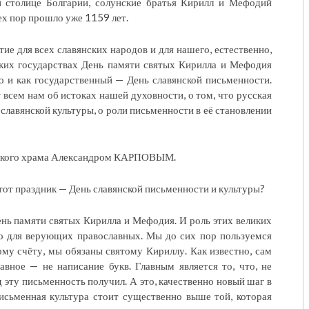
й столице Болгарии, солунские братья Кирилл и Мефодий
тех пор прошло уже 1159 лет.
ие для всех славянских народов и для нашего, естественно,
ских государствах День памяти святых Кирилла и Мефодия
о и как государственный — День славянской письменности.
всем нам об истоках нашей духовности, о том, что русская
 славянской культуры, о роли письменности в её становлении
ичского храма Александром КАРПОВЫМ.
этот праздник — День славянской письменности и культуры?
день памяти святых Кирилла и Мефодия. И роль этих великих
ко для верующих православных. Мы до сих пор пользуемся
му счёту, мы обязаны святому Кириллу. Как известно, сам
авное — не написание букв. Главным является то, что, не
 эту письменность получил. А это, качественно новый шаг в
исьменная культура стоит существенно выше той, которая