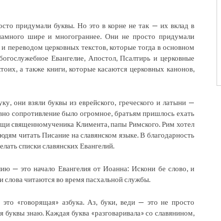
то придумали буквы. Но это в корне не так — их вклад в
 намного шире и многограннее. Они не просто придумали
и переводом церковных текстов, которые тогда в основном
богослужебное Евангелие, Апостол, Псалтирь и церковные
оих, а также книги, которые касаются церковных канонов,
ку, они взяли буквы из еврейского, греческого и латыни —
равно сопротивление было огромное, братьям пришлось ехать
ощи священномученика Климента, папы Римского. Рим хотел
людям читать Писание на славянском языке. В благодарность
елать списки славянских Евангелий.
ию — это начало Евангелия от Иоанна: Искони бе слово, и
 Эти слова читаются во время пасхальной службы.
 это «говорящая» азбука. Аз, буки, веди — это не просто
— я буквы знаю. Каждая буква «разговаривала» со славянином,