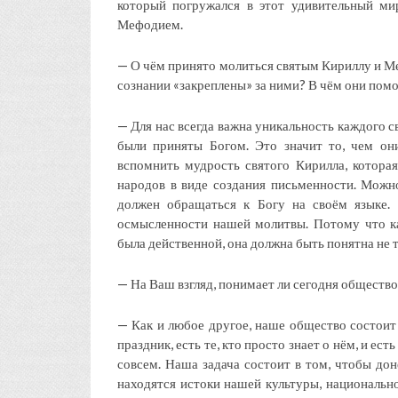
который погружался в этот удивительный м
Мефодием.
— О чём принято молиться святым Кириллу и Ме
сознании «закреплены» за ними? В чём они пом
— Для нас всегда важна уникальность каждого с
были приняты Богом. Это значит то, чем он
вспомнить мудрость святого Кирилла, которая
народов в виде создания письменности. Можн
должен обращаться к Богу на своём языке.
осмысленности нашей молитвы. Потому что к
была действенной, она должна быть понятна не т
— На Ваш взгляд, понимает ли сегодня общество
— Как и любое другое, наше общество состоит 
праздник, есть те, кто просто знает о нём, и ест
совсем. Наша задача состоит в том, чтобы дон
находятся истоки нашей культуры, национально