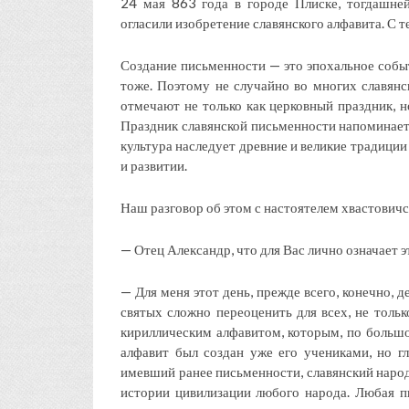
24 мая 863 года в городе Плиске, тогдашне
огласили изобретение славянского алфавита. С 
Создание письменности — это эпохальное событ
тоже. Поэтому не случайно во многих славян
отмечают не только как церковный праздник, н
Праздник славянской письменности напоминает 
культура наследует древние и великие традиции
и развитии.
Наш разговор об этом с настоятелем хвастов
— Отец Александр, что для Вас лично означает 
— Для меня этот день, прежде всего, конечно, 
святых сложно переоценить для всех, не толь
кириллическим алфавитом, которым, по большо
алфавит был создан уже его учениками, но гл
имевший ранее письменности, славянский народ
истории цивилизации любого народа. Любая п