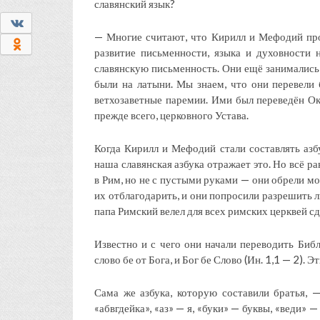
славянский язык?
0
— Многие считают, что Кирилл и Мефодий прос
0
развитие письменности, языка и духовности
славянскую письменность. Они ещё занимались 
были на латыни. Мы знаем, что они перевели 
ветхозаветные паремии. Ими был переведён Окт
прежде всего, церковного Устава.
Когда Кирилл и Мефодий стали составлять азбу
наша славянская азбука отражает это. Но всё 
в Рим, но не с пустыми руками — они обрели м
их отблагодарить, и они попросили разрешить 
папа Римский велел для всех римских церквей сд
Известно и с чего они начали переводить Библ
слово бе от Бога, и Бог бе Слово (Ин. 1,1 — 2).
Сама же азбука, которую составили братья, —
«абвгдейка», «аз» — я, «буки» — буквы, «веди» 