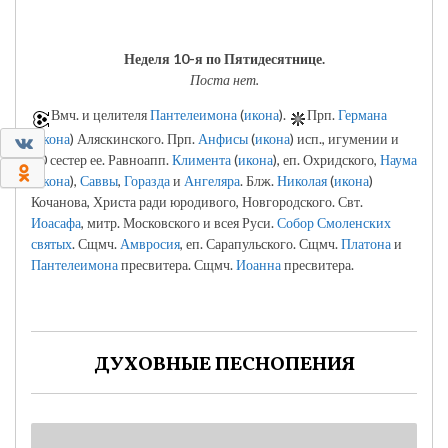
Неделя 10-я по Пятидесятнице.
Поста нет.
Вмч. и целителя
Пантелеимона
(
икона
).
Прп.
Германа
(
икона
) Аляскинского. Прп.
Анфисы
(
икона
) исп., игумении и
0
90 сестер ее. Равноапп.
Климента
(
икона
), еп. Охридского,
Наума
0
(
икона
),
Саввы
,
Горазда
и
Ангеляра
. Блж.
Николая
(
икона
)
Кочанова, Христа ради юродивого, Новгородского. Свт.
Иоасафа
, митр. Московского и всея Руси.
Собор Смоленских
святых
. Сщмч.
Амвросия
, еп. Сарапульского. Сщмч.
Платона
и
Пантелеимона
пресвитера. Сщмч.
Иоанна
пресвитера.
ДУХОВНЫЕ ПЕСНОПЕНИЯ