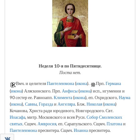
Неделя 10-я по Пятидесятнице.
Поста нет.
Вмч. и целителя
Пантелеимона
(
икона
).
Прп.
Германа
(
икона
) Аляскинского. Прп.
Анфисы
(
икона
) исп., игумении и
90 сестер ее. Равноапп.
Климента
(
икона
), еп. Охридского,
Наума
(
икона
),
Саввы
,
Горазда
и
Ангеляра
. Блж.
Николая
(
икона
)
Кочанова, Христа ради юродивого, Новгородского. Свт.
Иоасафа
, митр. Московского и всея Руси.
Собор Смоленских
святых
. Сщмч.
Амвросия
, еп. Сарапульского. Сщмч.
Платона
и
Пантелеимона
пресвитера. Сщмч.
Иоанна
пресвитера.
0