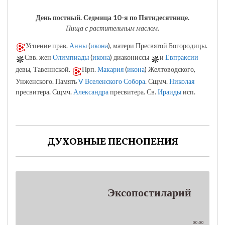
День постный.
Седмица 10-я по Пятидесятнице.
Пища с растительным маслом.
Успение прав.
Анны
(
икона
), матери Пресвятой Богородицы.
Свв. жен
Олимпиады
(
икона
) диакониссы
и
Евпраксии
девы, Тавеннской.
Прп.
Макария
(
икона
) Желтоводского,
Унженского. Память
V Вселенского Собора
. Сщмч.
Николая
пресвитера. Сщмч.
Александра
пресвитера. Св.
Ираиды
исп.
ДУХОВНЫЕ ПЕСНОПЕНИЯ
Эксопостиларий
00:00