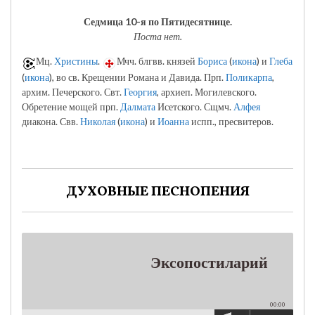
Седмица 10-я по Пятидесятнице.
Поста нет.
Мц.
Христины
.
Мчч. блгвв. князей
Бориса
(
икона
) и
Глеба
(
икона
), во св. Крещении Романа и Давида. Прп.
Поликарпа
,
архим. Печерского. Свт.
Георгия
, архиеп. Могилевского.
Обретение мощей прп.
Далмата
Исетского. Сщмч.
Алфея
диакона. Свв.
Николая
(
икона
) и
Иоанна
испп., пресвитеров.
ДУХОВНЫЕ ПЕСНОПЕНИЯ
Эксопостиларий
00:00