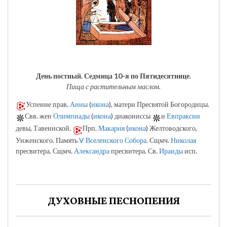
День постный.
Седмица 10-я по Пятидесятнице.
Пища с растительным маслом.
Успение прав.
Анны
(
икона
), матери Пресвятой Богородицы.
Свв. жен
Олимпиады
(
икона
) диакониссы
и
Евпраксии
девы, Тавеннской.
Прп.
Макария
(
икона
) Желтоводского,
Унженского. Память
V Вселенского Собора
. Сщмч.
Николая
пресвитера. Сщмч.
Александра
пресвитера. Св.
Ираиды
исп.
ДУХОВНЫЕ ПЕСНОПЕНИЯ