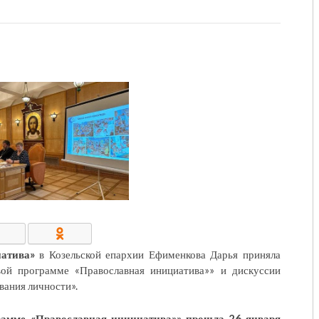
КОНТАКТЫ/РЕКВИЗИТЫ
иатива»
в Козельской епархии Ефименкова Дарья приняла
вой программе «Православная инициатива»» и дискуссии
вания личности».
рамме «Православная инициатива»» прошла 26 января