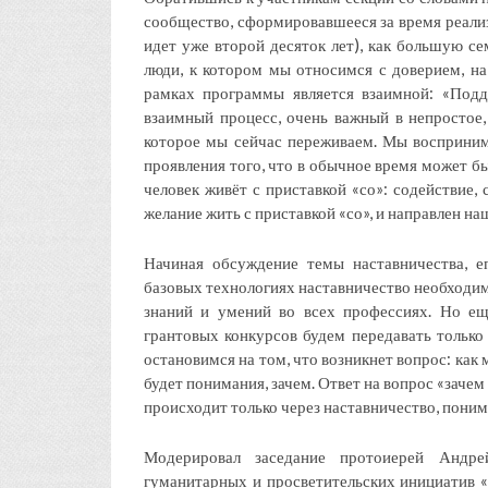
сообщество, сформировавшееся за время реал
идет уже второй десяток лет), как большую се
люди, к котором мы относимся с доверием, н
рамках программы является взаимной: «Подд
взаимный процесс, очень важный в непростое,
которое мы сейчас переживаем. Мы восприним
проявления того, что в обычное время может бы
человек живёт с приставкой «со»: содействие,
желание жить с приставкой «со», и направлен на
Начиная обсуждение темы наставничества, е
базовых технологиях наставничество необходим
знаний и умений во всех профессиях. Но ещ
грантовых конкурсов будем передавать только 
остановимся на том, что возникнет вопрос: как
будет понимания, зачем. Ответ на вопрос «заче
происходит только через наставничество, поним
Модерировал заседание протоиерей Андр
гуманитарных и просветительских инициатив «