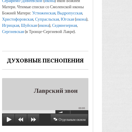
Серафимо-Дивеевской
(
икона
) икон Божией
Матери. Чтимые списки со Смоленской иконы
Божией Матери:
Устюженская
,
Выдропусская
,
Христофоровская
,
Супрасльская
,
Югская
(
икона
),
Игрицкая
,
Шуйская
(
икона
),
Седмиезерная
,
Сергиевская
(в Троице-Сергиевой Лавре).
ДУХОВНЫЕ ПЕСНОПЕНИЯ
Лаврский звон
00:00
Отдельным окном