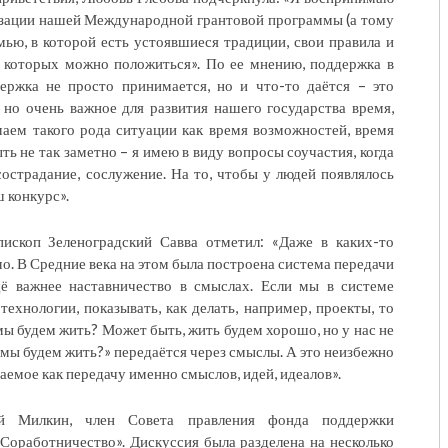
изации нашей Международной грантовой программы (а тому
мью, в которой есть устоявшиеся традиции, свои правила и
а которых можно положиться». По ее мнению, поддержка в
ержка не просто принимается, но и что-то даётся – это
 но очень важное для развития нашего государства время,
аем такого рода ситуации как время возможностей, время
ть не так заметно – я имею в виду вопросы соучастия, когда
 сострадание, сослужение. На то, чтобы у людей появлялось
ш конкурс».
пископ Зеленоградский Савва отметил: «Даже в каких-то
о. В Средние века на этом была построена система передачи
ё важнее наставничество в смыслах. Если мы в системе
технологии, показывать, как делать, например, проекты, то
 мы будем жить? Может быть, жить будем хорошо, но у нас не
м мы будем жить?» передаётся через смыслы. А это неизбежно
аемое как передачу именно смыслов, идей, идеалов».
ей Милкин, член Совета правления фонда поддержки
Соработничество». Дискуссия была разделена на несколько