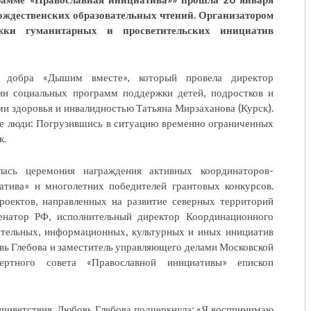
ждественских образовательных чтений. Организатором
жки гуманитарных и просветительских инициатив
к добра «Дышим вместе», который провела директор
ии социальных программ поддержки детей, подростков и
 здоровья и инвалидностью Татьяна Мирзаханова (Курск).
лые люди: Погрузившись в ситуацию временно ограниченных
к.
лась церемония награждения активных координаторов-
атива» и многолетних победителей грантовых конкурсов.
роектов, направленных на развитие северных территорий
сенатор РФ, исполнительный директор Координационного
ательных, информационных, культурных и иных инициатив
вь Глебова и заместитель управляющего делами Московской
пертного совета «Православной инициативы» епископ
приветствия, Любовь Глебова подчеркнула: «Я воспринимаю