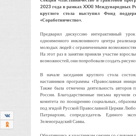
2023 года в рамках XXXI Международных Ро
круглого стола выступил Фонд поддер
«Соработничество».
Предварил дискуссию интерактивный уро
одноименного инклюзивного центра реализац
молодых людей с ограниченными возможностями
На этот раз в занятии приняли участие взрос
возможностей, они попробовали создать рисуно
В начале заседания круглого стола состоя
наставников программы «Православная иници
Также была отмечена деятельность авторов п
России. Благодарственные письма вручили 
комитета по поощрению социальных, образов
под эгидой Русской Православной Церкви Любо
Патриархии, сопредседатель Единого экс
0
Зеленоградский Савва.
0
Обратившись к участникам секции со словами 