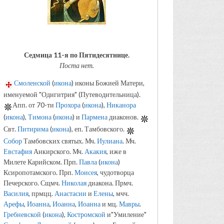
Седмица 11-я по Пятидесятнице.
Поста нет.
Смоленской
(
икона
) иконы Божией Матери,
именуемой "Одигитрия" (Путеводительница).
Апп. от 70-ти
Прохора
(
икона
),
Никанора
(
икона
),
Тимона
(
икона
) и
Пармена
диаконов.
Свт.
Питирима
(
икона
), еп. Тамбовского.
Собор
Тамбовских святых. Мч.
Иулиана
. Мч.
Евстафия
Анкирского. Мч.
Акакия
, иже в
Милете Карийском. Прп.
Павла
(
икона
)
Ксиропотамского. Прп.
Моисея
, чудотворца
Печерского. Сщмч.
Николая
диакона. Прмч.
Василия
, прмцц.
Анастасии
и
Елены
, мчч.
Арефы
,
Иоанна
,
Иоанна
,
Иоанна
и мц.
Мавры
.
Гребневской
(
икона
),
Костромской
и"Умиление"