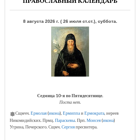
ПРАВОСЛАВНЫЙ КАЛЕНДАРЬ
8 августа 2026 г. ( 26 июля ст.ст.), суббота.
Седмица 10-я по Пятидесятнице.
Поста нет.
Сщмчч.
Ермолая
(
икона
),
Ермиппа
и
Ермократа
, иереев
Никомидийских. Прмц.
Параскевы
. Прп.
Моисея
(
икона
)
Угрина, Печерского. Сщмч.
Сергия
пресвитера.