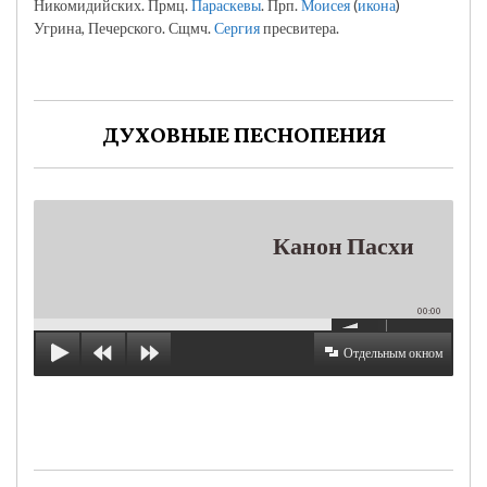
Никомидийских. Прмц.
Параскевы
. Прп.
Моисея
(
икона
)
Угрина, Печерского. Сщмч.
Сергия
пресвитера.
ДУХОВНЫЕ ПЕСНОПЕНИЯ
Канон Пасхи
00:00
Отдельным окном