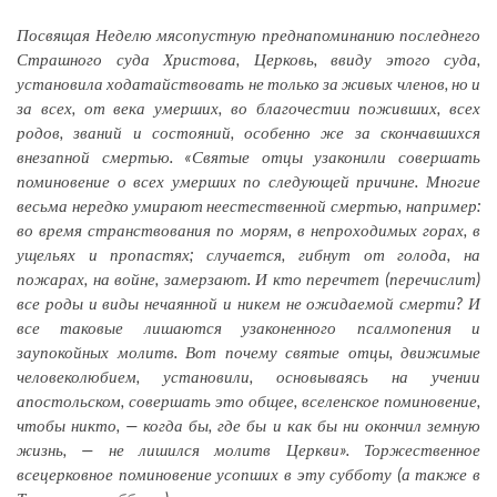
Посвящая Неделю мясопустную преднапоминанию последнего
Страшного суда Христова, Церковь, ввиду этого суда,
установила ходатайствовать не только за живых членов, но и
за всех, от века умерших, во благочестии поживших, всех
родов, званий и состояний, особенно же за скончавшихся
внезапной смертью.
«Святые отцы узаконили совершать
поминовение о всех умерших по следующей причине. Многие
весьма нередко умирают неестественной смертью, например:
во время странствования по морям, в непроходимых горах, в
ущельях и пропастях; случается, гибнут от голода, на
пожарах, на войне, замерзают. И кто перечтет (перечислит)
все роды и виды нечаянной и никем не ожидаемой смерти? И
все таковые лишаются узаконенного псалмопения и
заупокойных молитв.
Вот почему святые отцы, движимые
человеколюбием, установили, основываясь на учении
апостольском, совершать это общее, вселенское поминовение,
чтобы никто, — когда бы, где бы и как бы ни окончил земную
жизнь, — не лишился молитв Церкви».
Торжественное
всецерковное поминовение усопших в эту субботу (а также в