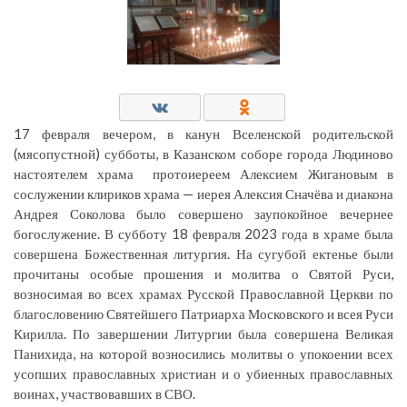
17 февраля вечером, в канун Вселенской родительской
(мясопустной) субботы, в Казанском соборе города Людиново
настоятелем храма протоиереем Алексием Жигановым в
сослужении клириков храма — иерея Алексия Сначёва и диакона
Андрея Соколова было совершено заупокойное вечернее
богослужение. В субботу 18 февраля 2023 года в храме была
совершена Божественная литургия. На сугубой ектенье были
прочитаны особые прошения и молитва о Святой Руси,
возносимая во всех храмах Русской Православной Церкви по
благословению Святейшего Патриарха Московского и всея Руси
Кирилла. По завершении Литургии была совершена Великая
Панихида, на которой возносились молитвы о упокоении всех
усопших православных христиан и о убиенных православных
воинах, участвовавших в СВО.