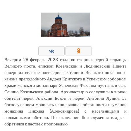
Вечером 28 февраля 2023 года, во вторник первой седмицы
Великого поста, епископ Козельский и Людиновский Никита
совершил великое повечерие с чтением Великого покаянного
канона преподобного Андрея Критского в Успенском соборном
храме женского монастыря Успенская Феклина пустынь в селе
Сенино Козельского района. Архипастырю сослужили клирики
обители иерей Алексий Боков и иерей Антоний Лунин. За
богослужением молились исполняющая обязанности игумении
монахиня Николая (Александрова) с насельницами и
паломниками обители. По окончании богослужения владыка
обратился к пастве с проповедью.