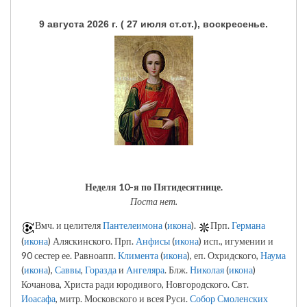
9 августа 2026 г. ( 27 июля ст.ст.), воскресенье.
Неделя 10-я по Пятидесятнице.
Поста нет.
Вмч. и целителя
Пантелеимона
(
икона
).
Прп.
Германа
(
икона
) Аляскинского. Прп.
Анфисы
(
икона
) исп., игумении и
90 сестер ее. Равноапп.
Климента
(
икона
), еп. Охридского,
Наума
(
икона
),
Саввы
,
Горазда
и
Ангеляра
. Блж.
Николая
(
икона
)
Кочанова, Христа ради юродивого, Новгородского. Свт.
Иоасафа
, митр. Московского и всея Руси.
Собор Смоленских