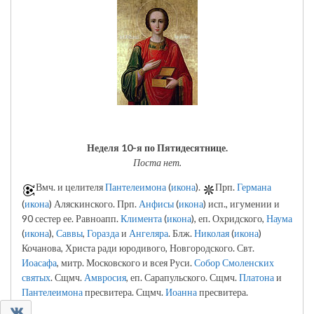
Неделя 10-я по Пятидесятнице.
Поста нет.
Вмч. и целителя
Пантелеимона
(
икона
).
Прп.
Германа
(
икона
) Аляскинского. Прп.
Анфисы
(
икона
) исп., игумении и
90 сестер ее. Равноапп.
Климента
(
икона
), еп. Охридского,
Наума
(
икона
),
Саввы
,
Горазда
и
Ангеляра
. Блж.
Николая
(
икона
)
Кочанова, Христа ради юродивого, Новгородского. Свт.
Иоасафа
, митр. Московского и всея Руси.
Собор Смоленских
святых
. Сщмч.
Амвросия
, еп. Сарапульского. Сщмч.
Платона
и
Пантелеимона
пресвитера. Сщмч.
Иоанна
пресвитера.
0