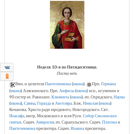
0
Неделя 10-я по Пятидесятнице.
Поста нет.
0
Вмч. и целителя
Пантелеимона
(
икона
).
Прп.
Германа
(
икона
) Аляскинского. Прп.
Анфисы
(
икона
) исп., игумении и
90 сестер ее. Равноапп.
Климента
(
икона
), еп. Охридского,
Наума
(
икона
),
Саввы
,
Горазда
и
Ангеляра
. Блж.
Николая
(
икона
)
Кочанова, Христа ради юродивого, Новгородского. Свт.
Иоасафа
, митр. Московского и всея Руси.
Собор Смоленских
святых
. Сщмч.
Амвросия
, еп. Сарапульского. Сщмч.
Платона
и
Пантелеимона
пресвитера. Сщмч.
Иоанна
пресвитера.