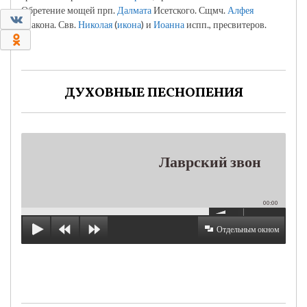
Обретение мощей прп.
Далмата
Исетского. Сщмч.
Алфея
0
диакона. Свв.
Николая
(
икона
) и
Иоанна
испп., пресвитеров.
0
ДУХОВНЫЕ ПЕСНОПЕНИЯ
Лаврский звон
00:00
Отдельным окном