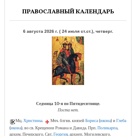
ПРАВОСЛАВНЫЙ КАЛЕНДАРЬ
6 августа 2026 г. ( 24 июля ст.ст.), четверг.
Седмица 10-я по Пятидесятнице.
Поста нет.
Мц.
Христины
.
Мчч. блгвв. князей
Бориса
(
икона
) и
Глеба
(
икона
), во св. Крещении Романа и Давида. Прп.
Поликарпа
,
архим. Печерского. Свт.
Георгия
, архиеп. Могилевского.