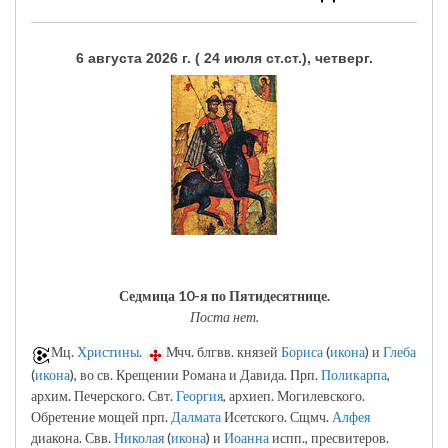
6 августа 2026 г. ( 24 июля ст.ст.), четверг.
Седмица 10-я по Пятидесятнице.
Поста нет.
Мц.
Христины
.
Мчч. блгвв. князей
Бориса
(
икона
) и
Глеба
(
икона
), во св. Крещении Романа и Давида. Прп.
Поликарпа
,
архим. Печерского. Свт.
Георгия
, архиеп. Могилевского.
Обретение мощей прп.
Далмата
Исетского. Сщмч.
Алфея
диакона. Свв.
Николая
(
икона
) и
Иоанна
испп., пресвитеров.