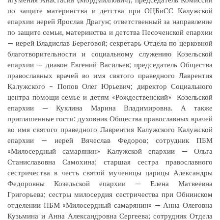
по защите материнства и детства при ОЦБиСС Калужской
епархии иерей Ярослав Драгун; ответственный за направление
по защите семьи, материнства и детства Песоченской епархии
— иерей Владислав Береговой; секретарь Отдела по церковной
благотворительности и социальному служению Козельской
епархии — диакон Евгений Васильев; председатель Общества
православных врачей во имя святого праведного Лаврентия
Калужского – Попов Олег Юрьевич; директор Социального
центра помощи семье и детям «Рождественский» Козельской
епархии — Куклина Марина Владимировна. А также
приглашенные гости: духовник Общества православных врачей
во имя святого праведного Лаврентия Калужского Калужской
епархии — иерей Вячеслав Федоров; сотрудник ПБМ
«Милосердный самарянин» Калужской епархии — Ольга
Станиславовна Самохина; старшая сестра православного
сестричества в честь святой мученицы царицы Александры
Федоровны Козельской епархии — Елена Матвеевна
Григорьева; сестры милосердия сестричества при Обнинском
отделении ПБМ «Милосердный самарянин» — Анна Олеговна
Кузьмина и Анна Александровна Сергеева; сотрудник Отдела