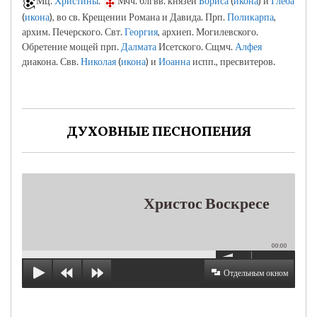
Мц.
Христины
.
Мчч. блгвв. князей
Бориса
(
икона
) и
Глеба
(
икона
), во св. Крещении Романа и Давида. Прп.
Поликарпа
,
архим. Печерского. Свт.
Георгия
, архиеп. Могилевского.
Обретение мощей прп.
Далмата
Исетского. Сщмч.
Алфея
диакона. Свв.
Николая
(
икона
) и
Иоанна
испп., пресвитеров.
ДУХОВНЫЕ ПЕСНОПЕНИЯ
Христос Воскресе
00:00
Отдельным окном