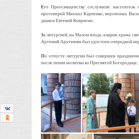
Е
го Преосвященству сослужили: настоятель 
протоиерей Михаил Карпенко, иеромонах Васи
диакон Евгений Ковригин.
З
а литургией, на Малом входе, клирик храма св
Артемий Арутюнян был удостоен очередной иер
П
о отпусте литургии был совершен праздничн
после пения молитвы ко Пресвятой Богородице,
0
0