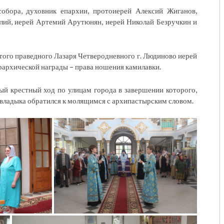
собора, духовник епархии, протоиерей Алексий Жиганов,
лий, иерей Артемий Арутюнян, иерей Николай Безручкин и
ятого праведного Лазаря Четверодневного г. Людиново иерей
архической награды – права ношения камилавки.
ый крестный ход по улицам города в завершении которого,
 владыка обратился к молящимся с архипастырским словом.