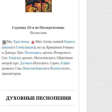
Седмица 10-я по Пятидесятнице.
Поста нет.
Мц.
Христины
.
Мчч. блгвв. князей
Бориса
(
икона
) и
Глеба
(
икона
), во св. Крещении Романа
и Давида. Прп.
Поликарпа
, архим. Печерского.
Свт.
Георгия
, архиеп. Могилевского. Обретение
мощей прп.
Далмата
Исетского. Сщмч.
Алфея
диакона. Свв.
Николая
(
икона
) и
Иоанна
испп.,
пресвитеров.
ДУХОВНЫЕ ПЕСНОПЕНИЯ