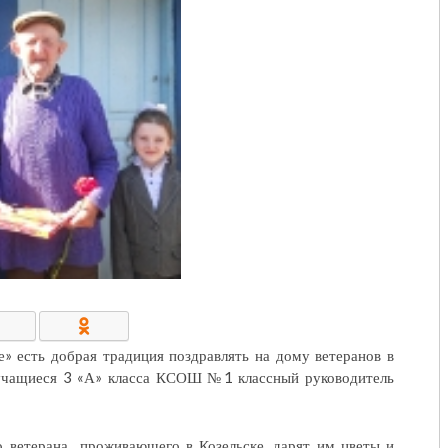
КОНТАКТЫ/РЕКВИЗИТЫ
 есть добрая традиция поздравлять на дому ветеранов в
 учащиеся 3 «А» класса КСОШ №1 классный руководитель
 ветерана., проживающего в Козельске, дарят им цветы и