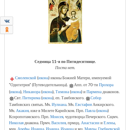
0
0
Седмица 11-я по Пятидесятнице.
Поста нет.
Смоленской
(
икона
) иконы Божией Матери, именуемой
"Одигитрия" (Путеводительница).
Апп. от 70-ти
Прохора
(
икона
),
Никанора
(
икона
),
Тимона
(
икона
) и
Пармена
диаконов.
Свт.
Питирима
(
икона
), еп. Тамбовского.
Собор
Тамбовских святых. Мч.
Иулиана
. Мч.
Евстафия
Анкирского.
Мч.
Акакия
, иже в Милете Карийском. Прп.
Павла
(
икона
)
Ксиропотамского. Прп.
Моисея
, чудотворца Печерского. Сщмч.
Николая
диакона. Прмч.
Василия
, прмцц.
Анастасии
и
Елены
,
мчч.
Арефы
,
Иоанна
,
Иоанна
,
Иоанна
и мц.
Мавры
.
Гребневской