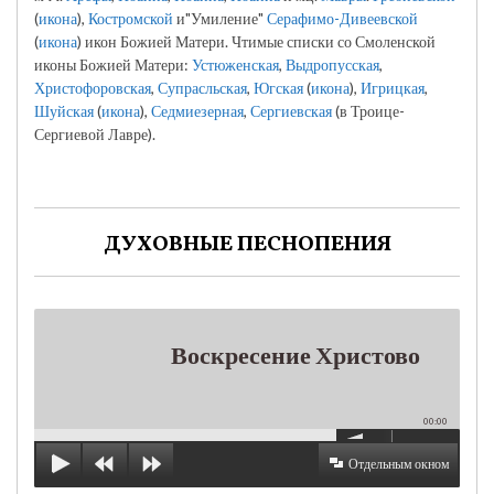
(
икона
),
Костромской
и"Умиление"
Серафимо-Дивеевской
(
икона
) икон Божией Матери. Чтимые списки со Смоленской
иконы Божией Матери:
Устюженская
,
Выдропусская
,
Христофоровская
,
Супрасльская
,
Югская
(
икона
),
Игрицкая
,
Шуйская
(
икона
),
Седмиезерная
,
Сергиевская
(в Троице-
Сергиевой Лавре).
ДУХОВНЫЕ ПЕСНОПЕНИЯ
Воскресение Христово
00:00
Отдельным окном