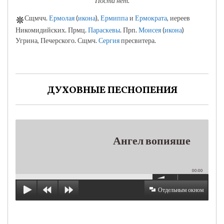
Поста нет.
Сщмчч.
Ермолая
(
икона
),
Ермиппа
и
Ермократа
, иереев
Никомидийских. Прмц.
Параскевы
. Прп.
Моисея
(
икона
)
Угрина, Печерского. Сщмч.
Сергия
пресвитера.
ДУХОВНЫЕ ПЕСНОПЕНИЯ
Ангел вопияше
00:00
Отдельным окном