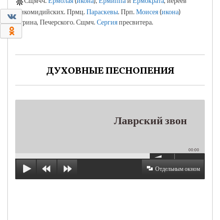
Сщмчч.
Ермолая
(
икона
),
Ермиппа
и
Ермократа
, иереев
Никомидийских. Прмц.
Параскевы
. Прп.
Моисея
(
икона
)
0
Угрина, Печерского. Сщмч.
Сергия
пресвитера.
0
ДУХОВНЫЕ ПЕСНОПЕНИЯ
Лаврский звон
00:00
Отдельным окном