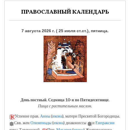
ПРАВОСЛАВНЫЙ КАЛЕНДАРЬ
7 августа 2026 г. ( 25 июля ст.ст.), пятница.
День постный.
Седмица 10-я по Пятидесятнице.
Пища с растительным маслом.
Успение прав.
Анны
(
икона
), матери Пресвятой Богородицы.
Свв. жен
Олимпиады
(
икона
) диакониссы
и
Евпраксии
девы, Тавеннской.
Прп.
Макария
(
икона
) Желтоводского,