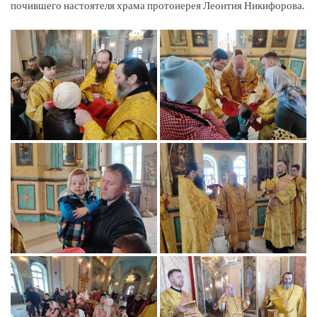
почившего настоятеля храма протоиерея Леонтия Никифорова.