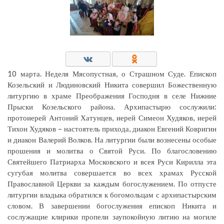
10 марта. Неделя Мясопустная, о Страшном Суде. Епископ
Козельский и Людиновский Никита совершил Божественную
литургию в храме Преображения Господня в селе Нижние
Прыски Козельского района. Архипастырю сослужили:
протоиерей Антоний Хатунцев, иерей Симеон Худяков, иерей
Тихон Худяков – настоятель прихода, диакон Евгений Ковригин
и диакон Валерий Волков. На литургии были вознесены особые
прошения и молитва о Святой Руси. По благословению
Святейшего Патриарха Московского и всея Руси Кирилла эта
сугубая молитва совершается во всех храмах Русской
Православной Церкви за каждым богослужением. По отпусте
литургии владыка обратился к богомольцам с архипастырским
словом. В завершении богослужения епископ Никита и
сослужащие клирики пропели заупокойную литию на могиле