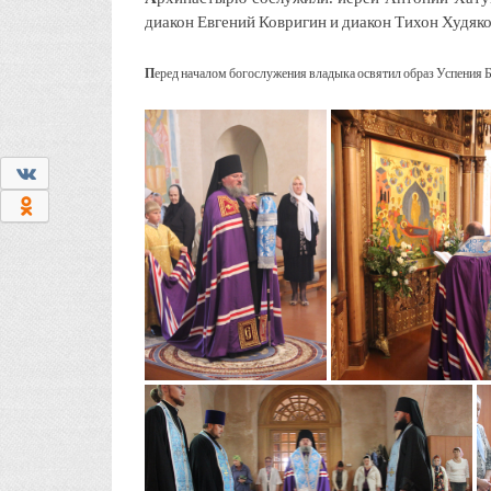
диакон Евгений Ковригин и диакон Тихон Худяко
П
еред началом богослужения владыка освятил образ Успения 
0
0