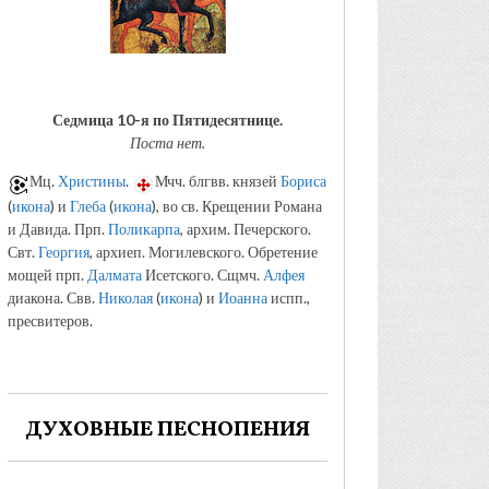
Седмица 10-я по Пятидесятнице.
Поста нет.
Мц.
Христины
.
Мчч. блгвв. князей
Бориса
(
икона
) и
Глеба
(
икона
), во св. Крещении Романа
и Давида. Прп.
Поликарпа
, архим. Печерского.
Свт.
Георгия
, архиеп. Могилевского. Обретение
мощей прп.
Далмата
Исетского. Сщмч.
Алфея
диакона. Свв.
Николая
(
икона
) и
Иоанна
испп.,
пресвитеров.
ДУХОВНЫЕ ПЕСНОПЕНИЯ