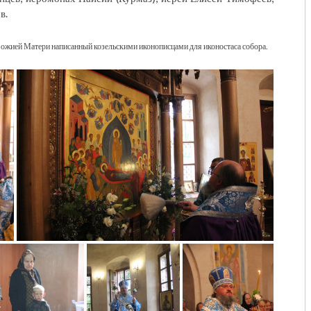
в.
Божией Матери написанный козельскими иконописцами для иконостаса собора.