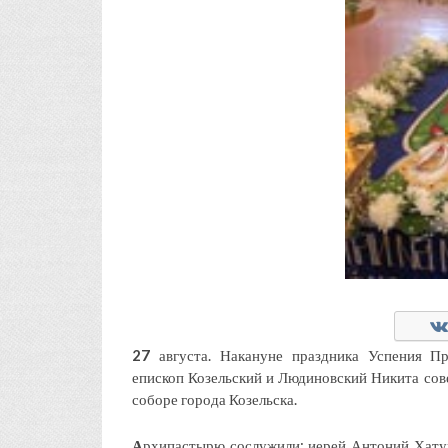
27
августа. Накануне праздника Успения П
епископ Козельский и Людиновский Никита со
соборе города Козельска.
А
рхипастырю сослужили: иерей Антоний Хатун