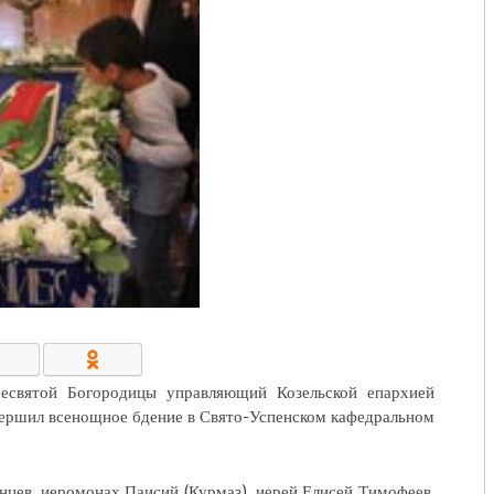
КОНТАКТЫ/РЕКВИЗИТЫ
ресвятой Богородицы управляющий Козельской епархией
вершил всенощное бдение в Свято-Успенском кафедральном
цев, иеромонах Паисий (Курмаз), иерей Елисей Тимофеев,